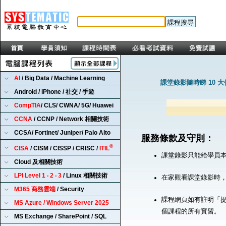
AI
/ Big Data / Machine Learning
課堂錄影隨時睇 10 
Android / iPhone / 社交 / 手遊
CompTIA
/ CLS/ CWNA/ 5G/ Huawei
CCNA
/ CCNP / Network 相關技術
CCSA/ Fortinet/ Juniper/ Palo Alto
服務條款及守則：
®
CISA
/ CISM / CISSP / CRISC /
ITIL
課堂錄影只能給學員
Cloud 及相關技術
LPI Level 1 ‧ 2 ‧ 3
/ Linux 相關技術
在家觀看課堂錄影時
M365 商務雲端
/ Security
課程網頁如有註明「提
MS Azure / Windows Server 2025
個課程的所有實習。
MS Exchange / SharePoint / SQL