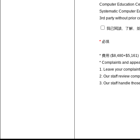
Computer Education Centr
Systematic Computer Educ
3rd party without prior 
我已閱讀、了解、並
*
必填
* 費用 ($8,480+$5
* Complaints and appea
1. Leave your complain
2. Our staff review com
3. Our staff handle tho