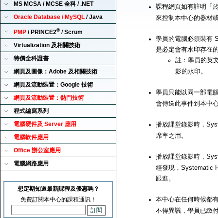
MS MCSA / MCSE 全科 / .NET
課程網頁如有註明「
Oracle Database / MySQL
/ Java
來控制本中心的器材
®
PMP
/ PRINCE2
/ Scrum
學員的電腦必須裝有 Sy
Virtualization 及相關技術
是必定會有水印存在
特價全科證書
註：學員的英
影的水印。
網頁及圖像：Adobe 及相關技術
網頁及流動裝置：Google 技術
學員只能以同一部電腦來播
網頁及流動裝置：熱門技術
會傳送此事件到本中
程式編寫系列
電腦硬件及 Server 應用
播放課堂錄影時，Syst
席率之用。
電腦軟件應用
Office 辦公室應用
播放課堂錄影時，Syst
電腦網路應用
經發現，Systemat
跟進。
想定期知道最新課程及優惠嗎？
本中心在任何時候都有
免費訂閱本中心的課程通訊！
不得異議，學員已繳