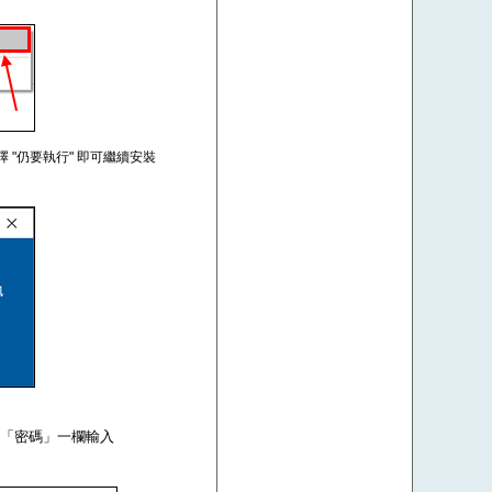
擇 "仍要執行" 即可繼續安裝
om，在「密碼」一欄輸入