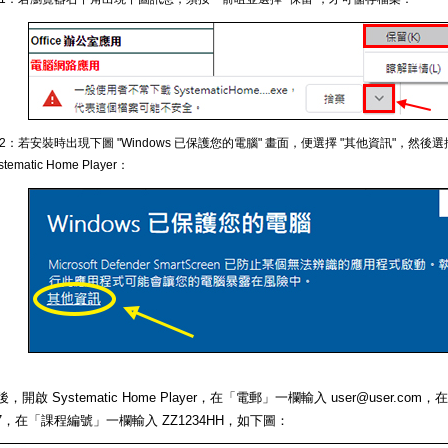
 2：若安裝時出現下圖 "Windows 已保護您的電腦" 畫面，便選擇 "其他資訊"，然後選
stematic Home Player：
，開啟 Systematic Home Player，在「電郵」一欄輸入 user@user.c
567，在「課程編號」一欄輸入 ZZ1234HH，如下圖：