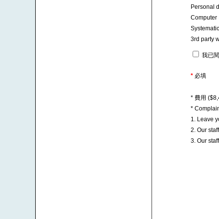
Personal d
Computer E
Systematic
3rd party w
我已閱
*
必填
* 費用 ($
* Complai
1. Leave 
2. Our sta
3. Our sta