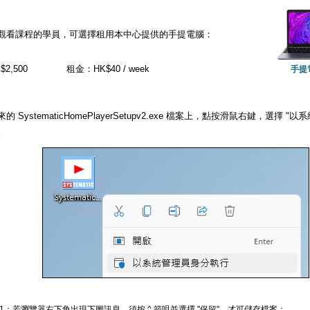
觀看課程的學員，可選擇租用本中心提供的手提電腦：
2,500
租金：HK$40 / week
手提
的 SystematicHomePlayerSetupv2.exe 檔案上，點按滑鼠右鍵，選擇
。
 1：若瀏覽器右下角出現下圖訊息，須按 ^ 箭咀並選擇 "保留"，才可儲存檔案：