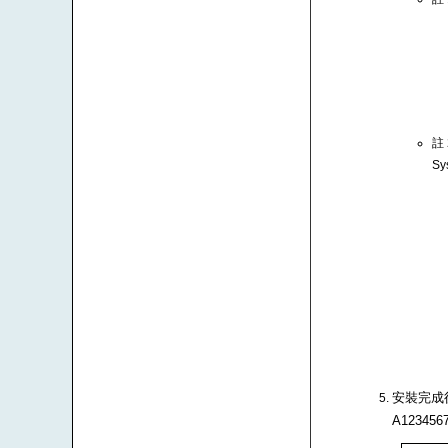
註
Sy
安裝完成後
A1234