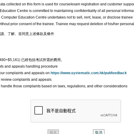
ata collected on this form is used for course/exam registration and customer suppor
ducation Centre is committed to maintaining confidentiality of all personal informati
 Computer Education Centre undertakes not to sell, rent, lease, or disclose trainee 
ithout prior consent of the trainee. Trainee may request deletion of his/her personal
讀、了解、並同意上述條款及條件
8,480+$5,161) 已經包括考試所需的費用。
nts and appeals handling procedure
your complaints and appeals on
https://www.systematic.com.hk/pubfeedback
ff review complaints and appeals.
ff handle those complaints based on laws, regulations, and other considerations