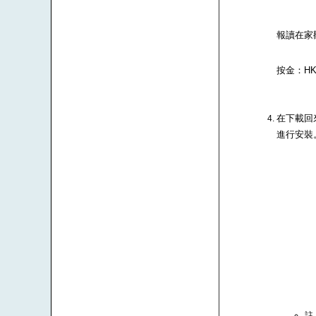
報讀在家
按金：HK$
在下載回來
進行安裝
註