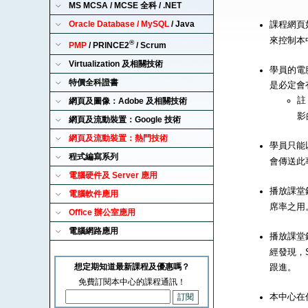
MS MCSA / MCSE 全科 / .NET
Oracle Database / MySQL
/ Java
課程網頁
來控制本
®
PMP
/ PRINCE2
/ Scrum
Virtualization 及相關技術
學員的電腦
特價全科證書
是必定會
註
網頁及圖像：Adobe 及相關技術
影
網頁及流動裝置：Google 技術
網頁及流動裝置：熱門技術
學員只能以
程式編寫系列
會傳送此
電腦硬件及 Server 應用
播放課堂錄
電腦軟件應用
席率之用
Office 辦公室應用
電腦網路應用
播放課堂錄
經發現，S
想定期知道最新課程及優惠嗎？
跟進。
免費訂閱本中心的課程通訊！
本中心在