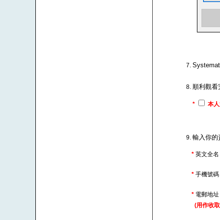
Syste
順利觀看
*
本人
輸入你的
*
英文全名
*
手機號
*
電郵地
(用作收取