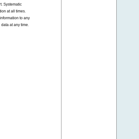
t. Systematic
on at all times.
information to any
 data at any time.