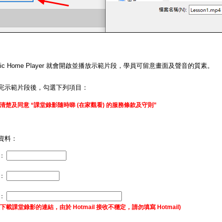
matic Home Player 就會開啟並播放示範片段，學員可留意畫面及聲音的質素。
完示範片段後，勾選下列項目：
清楚及同意 “課堂錄影隨時睇 (在家觀看) 的服務條款及守則”
資料：
：
碼：
址：
下載課堂錄影的連結，由於 Hotmail 接收不穩定，請勿填寫 Hotmail)