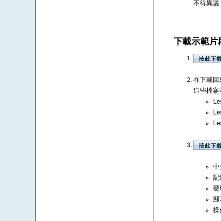
不得異議
下載示範片
在下載回來
這些檔案並
Le
Le
Le
中央
記
硬
顯
操作