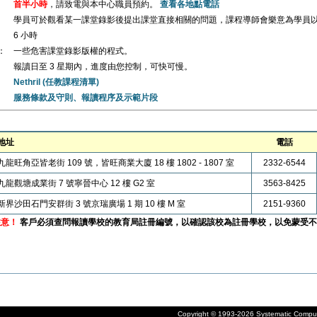
首半小時
，請致電與本中心職員預約。
查看各地點電話
學員可於觀看某一課堂錄影後提出課堂直接相關的問題，課程導師會樂意為學員
6 小時
：
一些危害課堂錄影版權的程式。
報讀日至 3 星期內，進度由您控制，可快可慢。
Nethril (任教課程清單)
服務條款及守則、報讀程序及示範片段
地址
電話
九龍旺角亞皆老街 109 號，皆旺商業大廈 18 樓 1802 - 1807 室
2332-6544
九龍觀塘成業街 7 號寧晉中心 12 樓 G2 室
3563-8425
新界沙田石門安群街 3 號京瑞廣場 1 期 10 樓 M 室
2151-9360
注意！
客戶必須查問報讀學校的教育局註冊編號，以確認該校為註冊學校，以免蒙受不
Copyright © 1993-2026 Systematic Compute