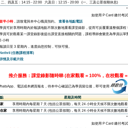
二、四及五：14:15 - 22:00 六及日：12:15 - 20:00 (一、三及公眾假期休息)
如使用 P Card 繳付
首半小時
，請致電與本中心職員預約。
查看各地點電話
學員可於享用時期內於報讀地點不限次數地重看課堂錄影，從而可反覆重溫整個課程
學員可於觀看某一課堂錄影後提出課堂直接相關的問題，課程導師會樂意為學員以單
6 小時
報讀日至 3 星期內，進度由您控制，可快可慢。
Nethril (任教課程清單)
詳情及示範片段
推介服務：課堂錄影隨時睇 (在家觀看 = 100%，在校觀看 = 
WhatsApp、電話或本網頁報名，待本中心確認已為學員留位後，即可使用
點
星期及時間
家
享用時期內每星期 7 天 (包括公眾假期)，每天 24 小時全天候不限次數地觀
在家
享用時期內每星期 7 天 (包括公眾假期)，每天 24 小時全天候不限次數地觀
如使用 P Card 繳付