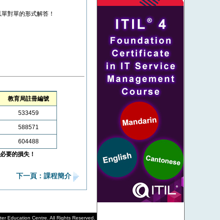
以單對單的形式解答！
教育局註冊編號
533459
588571
604488
必要的損失！
下一頁：課程簡介
r Education Centre. All Rights Reserved.