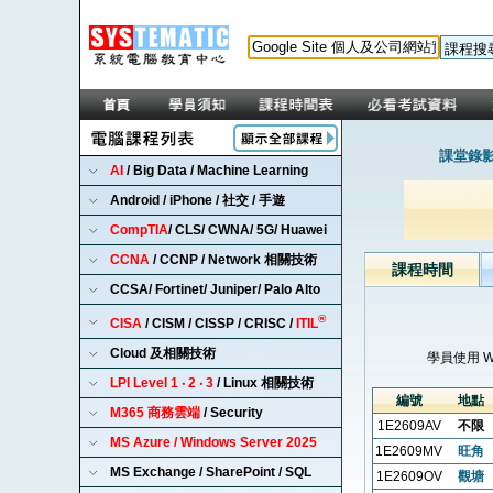
課堂錄影
AI
/ Big Data / Machine Learning
Android / iPhone / 社交 / 手遊
CompTIA
/ CLS/ CWNA/ 5G/ Huawei
CCNA
/ CCNP / Network 相關技術
課程時間
CCSA/ Fortinet/ Juniper/ Palo Alto
®
CISA
/ CISM / CISSP / CRISC /
ITIL
Cloud 及相關技術
學員使用 
LPI Level 1 ‧ 2 ‧ 3
/ Linux 相關技術
編號
地點
M365 商務雲端
/ Security
1E2609AV
不限
MS Azure / Windows Server 2025
1E2609MV
旺角
MS Exchange / SharePoint / SQL
1E2609OV
觀塘