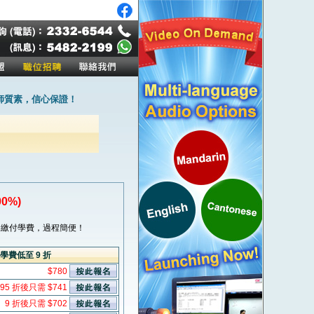
師質素，信心保證！
0%)
繳付學費，過程簡便！
學費低至 9 折
$780
95 折後只需 $741
9 折後只需 $702