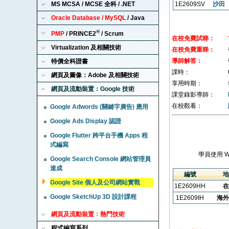
MS MCSA / MCSE 全科 / .NET
1E2609SV
沙田
Oracle Database / MySQL
/ Java
®
PMP
/ PRINCE2
/ Scrum
在校免費試睇：
Virtualization 及相關技術
在校免費重睇：
導師解答：
特價全科證書
課時：
網頁及圖像：Adobe 及相關技術
享用時期：
網頁及流動裝置：Google 技術
課堂錄影導師：
在校觀看：
Google Adwords (關鍵字廣告) 應用
Google Ads Display 認證
Google Flutter 跨平台手機 Apps 程
式編寫
學員使用 
Google Search Console 網站管理員
速成
編號
地
Google Site 個人及公司網站實戰
1E2609HH
在
Google SketchUp 3D 設計課程
1E2609IH
海外
網頁及流動裝置：熱門技術
程式編寫系列