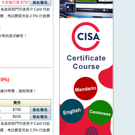
9 折後只需 $702
* 各政府部門可使用 P Card 付款
考試費，考試費需另加 2.5% 行政費
！
對單的形式解答！
0%)
繳付學費，過程簡便！
費用
看。
$780
看。
$936
* 各政府部門可使用 P Card 付款
考試費，考試費需另加 2.5% 行政費