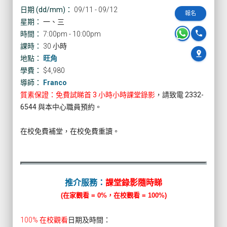
日期 (dd/mm)：
09/11 - 09/12
報名
星期：
一、三
phone
時間：
7:00pm - 10:00pm
課時：
30 小時
pin_drop
地點：
旺角
學費：
$4,980
導師：
Franco
質素保證：免費試睇首 3 小時小時課堂錄影
，請致電 2332-
6544 與本中心職員預約。
在校免費補堂，在校免費重讀。
推介服務：
課堂錄影隨時睇
(在家觀看 = 0%，在校觀看 = 100%)
100% 在校觀看
日期及時間：