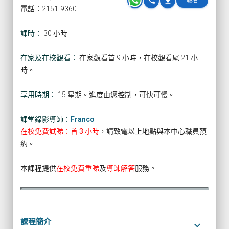
phone
pin_drop
報名
電話：2151-9360
課時：
30 小時
在家及在校觀看：
在家觀看首 9 小時，在校觀看尾 21 小
時。
享用時期：
15 星期。進度由您控制，可快可慢。
課堂錄影導師：
Franco
在校免費試睇：首 3 小時
，請致電以上地點與本中心職員預
約。
本課程提供
在校免費重睇
及
導師解答
服務。
課程簡介
keyboard_arrow_down