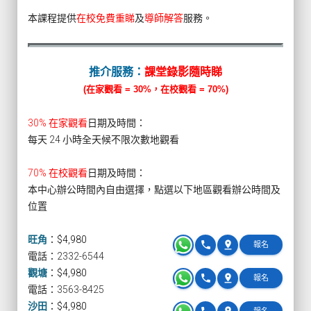
本課程提供
在校免費重睇
及
導師解答
服務。
推介服務：
課堂錄影隨時睇
(在家觀看 = 30%，在校觀看 = 70%)
30% 在家觀看
日期及時間：
每天 24 小時全天候不限次數地觀看
70% 在校觀看
日期及時間：
本中心辦公時間內自由選擇，點選以下地區觀看辦公時間及
位置
旺角
：
$4,980
phone
pin_drop
報名
電話：2332-6544
觀塘
：
$4,980
phone
pin_drop
報名
電話：3563-8425
沙田
：
$4,980