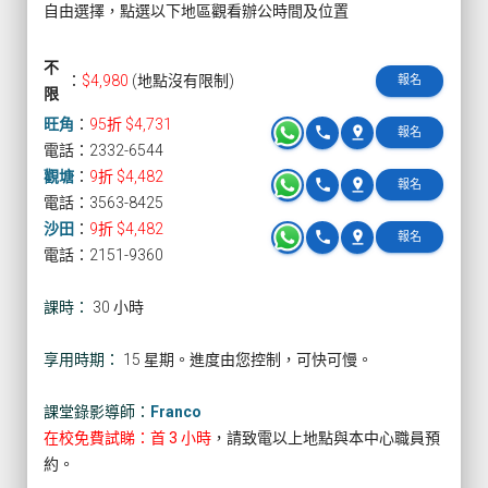
自由選擇，點選以下地區觀看辦公時間及位置
不
：
$4,980
(地點沒有限制)
報名
限
旺角
：
95折 $4,731
phone
pin_drop
報名
電話：2332-6544
觀塘
：
9折 $4,482
phone
pin_drop
報名
電話：3563-8425
沙田
：
9折 $4,482
phone
pin_drop
報名
電話：2151-9360
課時：
30 小時
享用時期：
15 星期。進度由您控制，可快可慢。
課堂錄影導師：
Franco
在校免費試睇：首 3 小時
，請致電以上地點與本中心職員預
約。