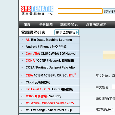
AI
/ Big Data / Machine Learning
Android / iPhone / 社交 / 手遊
CompTIA
/ CLS/ CWNA/ 5G/ Huawei
CCNA
/ CCNP / Network 相關技術
CCSA/ Fortinet/ Juniper/ Palo Alto
®
CISA
/ CISM / CISSP / CRISC /
ITIL
英文姓(e.g. C
Cloud 及相關技術
中文姓名：
LPI Level 1 ‧ 2 ‧ 3
/ Linux 相關技術
M365 商務雲端
/ Security
聯絡電話(手電
MS Azure / Windows Server 2025
電郵地址(e.g. 
MS Exchange / SharePoint / SQL