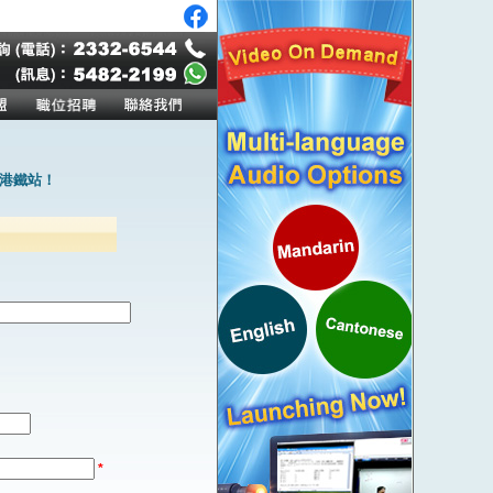
港鐵站！
*