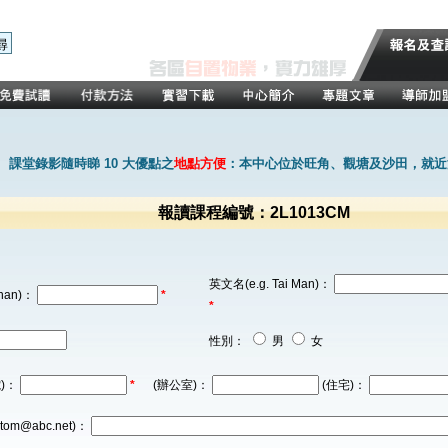
課堂錄影隨時睇 10 大優點之
地點方便
：本中心位於旺角、觀塘及沙田，就近
報讀課程編號：2L1013CM
英文名(e.g. Tai Man)：
han)：
*
*
性別：
男
女
)：
*
(辦公室)：
(住宅)：
tom@abc.net)：