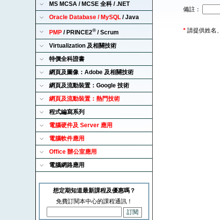
MS MCSA / MCSE 全科 / .NET
備註：
Oracle Database / MySQL
/ Java
*
請提供姓名
®
PMP
/ PRINCE2
/ Scrum
Virtualization 及相關技術
特價全科證書
網頁及圖像：Adobe 及相關技術
網頁及流動裝置：Google 技術
網頁及流動裝置：熱門技術
程式編寫系列
電腦硬件及 Server 應用
電腦軟件應用
Office 辦公室應用
電腦網路應用
想定期知道最新課程及優惠嗎？
免費訂閱本中心的課程通訊！