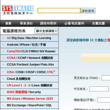
AI
/ Big Data / Machine Learning
課堂錄影隨時睇 10 大優點之
Android / iPhone / 社交 / 手遊
CompTIA
/ CLS/ CWNA/ 5G/ Huawei
CCNA
/ CCNP / Network 相關技術
CCSA/ Fortinet/ Juniper/ Palo Alto
®
CISA
/ CISM / CISSP / CRISC /
ITIL
英文姓(e.g. Chan)：
Cloud 及相關技術
LPI Level 1 ‧ 2 ‧ 3
/ Linux 相關技術
中文姓名：
M365 商務雲端
/ Security
MS Azure / Windows Server 2025
聯絡電話(手電)：
MS Exchange / SharePoint / SQL