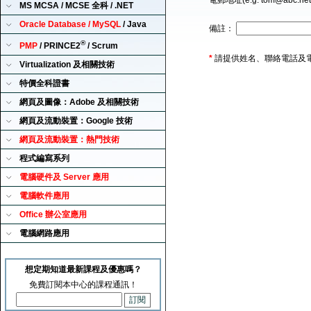
電郵地址(e.g. tom@abc.ne
MS MCSA / MCSE 全科 / .NET
Oracle Database / MySQL
/ Java
備註：
®
PMP
/ PRINCE2
/ Scrum
*
請提供姓名、聯絡電話及
Virtualization 及相關技術
特價全科證書
網頁及圖像：Adobe 及相關技術
網頁及流動裝置：Google 技術
網頁及流動裝置：熱門技術
程式編寫系列
電腦硬件及 Server 應用
電腦軟件應用
Office 辦公室應用
電腦網路應用
想定期知道最新課程及優惠嗎？
免費訂閱本中心的課程通訊！