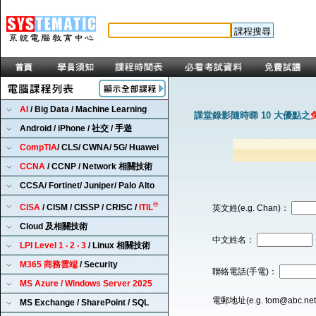
AI
/ Big Data / Machine Learning
課堂錄影隨時睇 10 大優點之
Android / iPhone / 社交 / 手遊
CompTIA
/ CLS/ CWNA/ 5G/ Huawei
CCNA
/ CCNP / Network 相關技術
CCSA/ Fortinet/ Juniper/ Palo Alto
®
CISA
/ CISM / CISSP / CRISC /
ITIL
英文姓(e.g. Chan)：
Cloud 及相關技術
中文姓名：
LPI Level 1 ‧ 2 ‧ 3
/ Linux 相關技術
M365 商務雲端
/ Security
聯絡電話(手電)：
MS Azure / Windows Server 2025
電郵地址(e.g. tom@abc.ne
MS Exchange / SharePoint / SQL