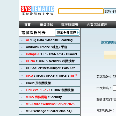
AI
/ Big Data / Machine Learning
課堂錄影隨
Android / iPhone / 社交 / 手遊
CompTIA
/ CLS/ CWNA/ 5G/ Huawei
CCNA
/ CCNP / Network 相關技術
CCSA/ Fortinet/ Juniper/ Palo Alto
®
CISA
/ CISM / CISSP / CRISC /
ITIL
英文姓(e.g. C
Cloud 及相關技術
中文姓名：
LPI Level 1 ‧ 2 ‧ 3
/ Linux 相關技術
M365 商務雲端
/ Security
聯絡電話(手電
MS Azure / Windows Server 2025
電郵地址(e.g. 
MS Exchange / SharePoint / SQL