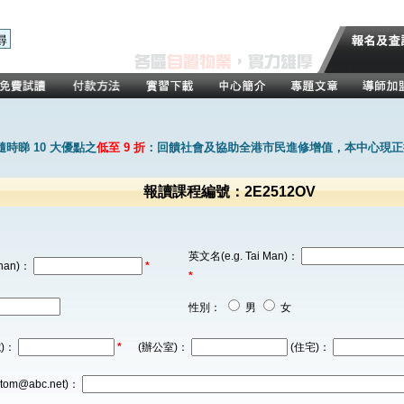
時睇 10 大優點之
低至 9 折
：回饋社會及協助全港市民進修增值，本中心現正推
報讀課程編號：2E2512OV
英文名(e.g. Tai Man)：
han)：
*
*
性別：
男
女
)：
*
(辦公室)：
(住宅)：
tom@abc.net)：