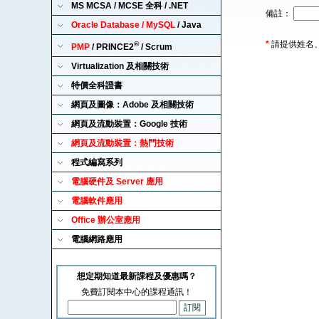
MS MCSA / MCSE 全科 / .NET
備註：
Oracle Database / MySQL
/ Java
*
請提供姓名
®
PMP
/ PRINCE2
/ Scrum
Virtualization 及相關技術
特價全科證書
網頁及圖像：Adobe 及相關技術
網頁及流動裝置：Google 技術
網頁及流動裝置：熱門技術
程式編寫系列
電腦硬件及 Server 應用
電腦軟件應用
Office 辦公室應用
電腦網路應用
想定期知道最新課程及優惠嗎？
免費訂閱本中心的課程通訊！