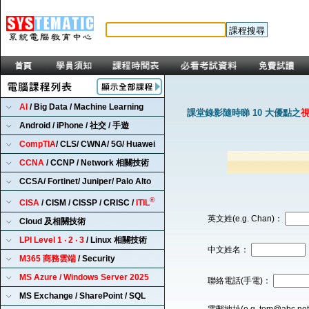
AI
/ Big Data / Machine Learning
課堂錄影隨時睇 10 大優點之
Android / iPhone / 社交 / 手遊
CompTIA
/ CLS/ CWNA/ 5G/ Huawei
CCNA
/ CCNP / Network 相關技術
CCSA/ Fortinet/ Juniper/ Palo Alto
®
CISA
/ CISM / CISSP / CRISC /
ITIL
英文姓(e.g. Chan)：
Cloud 及相關技術
LPI Level 1 ‧ 2 ‧ 3
/ Linux 相關技術
中文姓名：
M365 商務雲端
/ Security
MS Azure / Windows Server 2025
聯絡電話(手電)：
MS Exchange / SharePoint / SQL