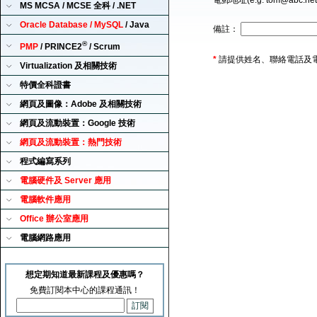
電郵地址(e.g. tom@abc.ne
MS MCSA / MCSE 全科 / .NET
Oracle Database / MySQL
/ Java
備註：
®
PMP
/ PRINCE2
/ Scrum
*
請提供姓名、聯絡電話及
Virtualization 及相關技術
特價全科證書
網頁及圖像：Adobe 及相關技術
網頁及流動裝置：Google 技術
網頁及流動裝置：熱門技術
程式編寫系列
電腦硬件及 Server 應用
電腦軟件應用
Office 辦公室應用
電腦網路應用
想定期知道最新課程及優惠嗎？
免費訂閱本中心的課程通訊！