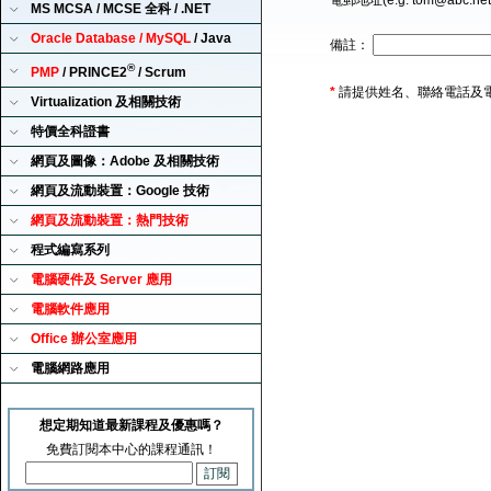
電郵地址(e.g. tom@abc.ne
MS MCSA / MCSE 全科 / .NET
Oracle Database / MySQL
/ Java
備註：
®
PMP
/ PRINCE2
/ Scrum
*
請提供姓名、聯絡電話及
Virtualization 及相關技術
特價全科證書
網頁及圖像：Adobe 及相關技術
網頁及流動裝置：Google 技術
網頁及流動裝置：熱門技術
程式編寫系列
電腦硬件及 Server 應用
電腦軟件應用
Office 辦公室應用
電腦網路應用
想定期知道最新課程及優惠嗎？
免費訂閱本中心的課程通訊！