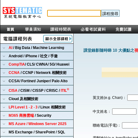
AI
/ Big Data / Machine Learning
課堂錄影隨時睇 10 大優點之
Android / iPhone / 社交 / 手遊
CompTIA
/ CLS/ CWNA/ 5G/ Huawei
CCNA
/ CCNP / Network 相關技術
CCSA/ Fortinet/ Juniper/ Palo Alto
®
CISA
/ CISM / CISSP / CRISC /
ITIL
英文姓(e.g. Chan)：
Cloud 及相關技術
LPI Level 1 ‧ 2 ‧ 3
/ Linux 相關技術
中文姓名：
M365 商務雲端
/ Security
MS Azure / Windows Server 2025
聯絡電話(手電)：
MS Exchange / SharePoint / SQL