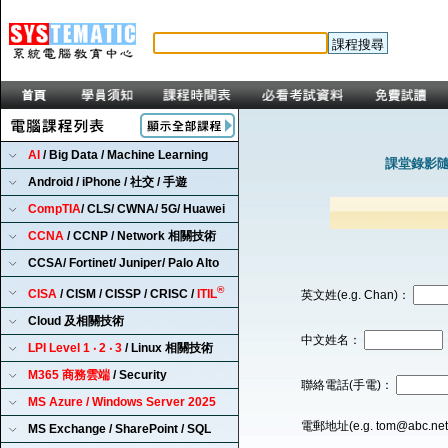
AI
/ Big Data / Machine Learning
課堂錄影隨
Android / iPhone / 社交 / 手遊
CompTIA
/ CLS/ CWNA/ 5G/ Huawei
CCNA
/ CCNP / Network 相關技術
CCSA/ Fortinet/ Juniper/ Palo Alto
®
CISA
/ CISM / CISSP / CRISC /
ITIL
英文姓(e.g. Chan)：
Cloud 及相關技術
中文姓名：
LPI Level 1 ‧ 2 ‧ 3
/ Linux 相關技術
M365 商務雲端
/ Security
聯絡電話(手電)：
MS Azure / Windows Server 2025
電郵地址(e.g. tom@abc.ne
MS Exchange / SharePoint / SQL