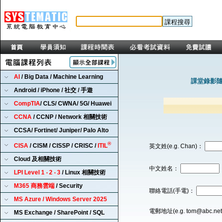
AI
/ Big Data / Machine Learning
課堂錄影隨
Android / iPhone / 社交 / 手遊
CompTIA
/ CLS/ CWNA/ 5G/ Huawei
CCNA
/ CCNP / Network 相關技術
CCSA/ Fortinet/ Juniper/ Palo Alto
®
CISA
/ CISM / CISSP / CRISC /
ITIL
英文姓(e.g. Chan)：
Cloud 及相關技術
中文姓名：
LPI Level 1 ‧ 2 ‧ 3
/ Linux 相關技術
M365 商務雲端
/ Security
聯絡電話(手電)：
MS Azure / Windows Server 2025
電郵地址(e.g. tom@abc.ne
MS Exchange / SharePoint / SQL