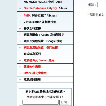
MS MCSA / MCSE 全科 / .NET
備註：
Oracle Database / MySQL
/ Java
*
請提供姓名
®
PMP
/ PRINCE2
/ Scrum
Virtualization 及相關技術
特價全科證書
網頁及圖像：Adobe 及相關技術
網頁及流動裝置：Google 技術
網頁及流動裝置：熱門技術
程式編寫系列
電腦硬件及 Server 應用
電腦軟件應用
Office 辦公室應用
電腦網路應用
想定期知道最新課程及優惠嗎？
免費訂閱本中心的課程通訊！