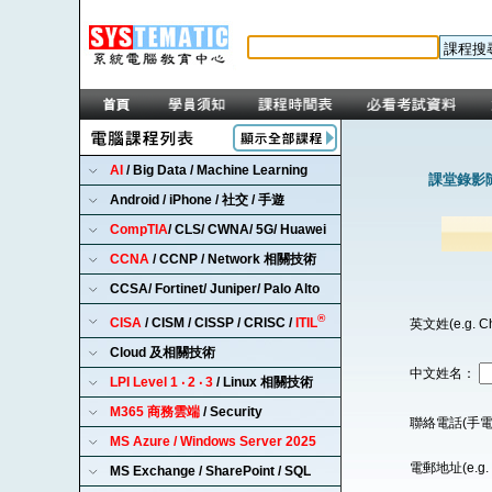
AI
/ Big Data / Machine Learning
課堂錄影隨
Android / iPhone / 社交 / 手遊
CompTIA
/ CLS/ CWNA/ 5G/ Huawei
CCNA
/ CCNP / Network 相關技術
CCSA/ Fortinet/ Juniper/ Palo Alto
®
CISA
/ CISM / CISSP / CRISC /
ITIL
英文姓(e.g. C
Cloud 及相關技術
中文姓名：
LPI Level 1 ‧ 2 ‧ 3
/ Linux 相關技術
M365 商務雲端
/ Security
聯絡電話(手電
MS Azure / Windows Server 2025
電郵地址(e.g. 
MS Exchange / SharePoint / SQL