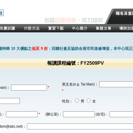
時睇 10 大優點之
低至 9 折
：回饋社會及協助全港市民進修增值，本中心現正推
報讀課程編號：FY2509PV
英文名(e.g. Tai Man)：
han)：
*
*
性別：
男
女
)：
*
(辦公室)：
(住宅)：
tom@abc.net)：