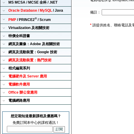
電郵地址(e.g. tom@abc.ne
MS MCSA / MCSE 全科 / .NET
Oracle Database / MySQL
/ Java
備註：
®
PMP
/ PRINCE2
/ Scrum
*
請提供姓名、聯絡電話及
Virtualization 及相關技術
特價全科證書
網頁及圖像：Adobe 及相關技術
網頁及流動裝置：Google 技術
網頁及流動裝置：熱門技術
程式編寫系列
電腦硬件及 Server 應用
電腦軟件應用
Office 辦公室應用
電腦網路應用
想定期知道最新課程及優惠嗎？
免費訂閱本中心的課程通訊！