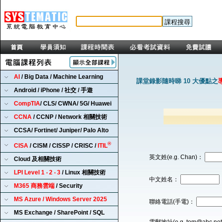
AI
/ Big Data / Machine Learning
課堂錄影隨時睇 10 大優點之
Android / iPhone / 社交 / 手遊
CompTIA
/ CLS/ CWNA/ 5G/ Huawei
CCNA
/ CCNP / Network 相關技術
CCSA/ Fortinet/ Juniper/ Palo Alto
®
CISA
/ CISM / CISSP / CRISC /
ITIL
英文姓(e.g. Chan)：
Cloud 及相關技術
LPI Level 1 ‧ 2 ‧ 3
/ Linux 相關技術
中文姓名：
M365 商務雲端
/ Security
MS Azure / Windows Server 2025
聯絡電話(手電)：
MS Exchange / SharePoint / SQL