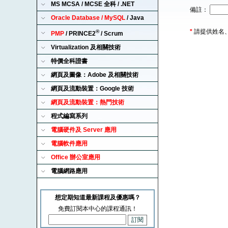
MS MCSA / MCSE 全科 / .NET
備註：
Oracle Database / MySQL
/ Java
*
請提供姓名
®
PMP
/ PRINCE2
/ Scrum
Virtualization 及相關技術
特價全科證書
網頁及圖像：Adobe 及相關技術
網頁及流動裝置：Google 技術
網頁及流動裝置：熱門技術
程式編寫系列
電腦硬件及 Server 應用
電腦軟件應用
Office 辦公室應用
電腦網路應用
想定期知道最新課程及優惠嗎？
免費訂閱本中心的課程通訊！