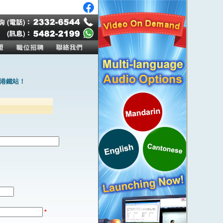
港鐵站！
*