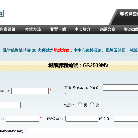
課堂錄影隨時睇 10 大優點之
地點方便
：本中心位於旺角、觀塘及沙田，就近
報讀課程編號：GS2509MV
英文名(e.g. Tai Man)：
han)：
*
*
性別：
男
女
)：
*
(辦公室)：
(住宅)：
tom@abc.net)：