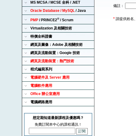
MS MCSA / MCSE 全科 / .NET
備註：
Oracle Database / MySQL
/ Java
*
請提供姓名
®
PMP
/ PRINCE2
/ Scrum
Virtualization 及相關技術
特價全科證書
網頁及圖像：Adobe 及相關技術
網頁及流動裝置：Google 技術
網頁及流動裝置：熱門技術
程式編寫系列
電腦硬件及 Server 應用
電腦軟件應用
Office 辦公室應用
電腦網路應用
想定期知道最新課程及優惠嗎？
免費訂閱本中心的課程通訊！