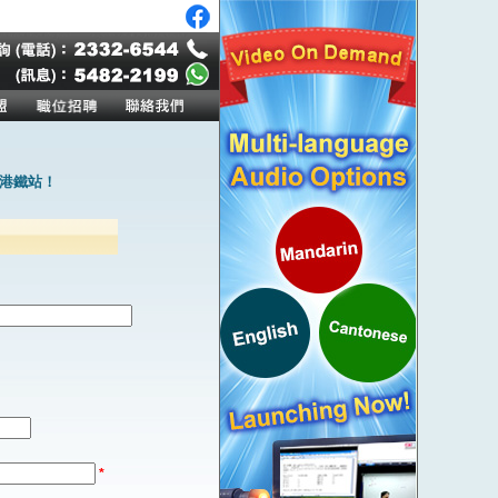
港鐵站！
*