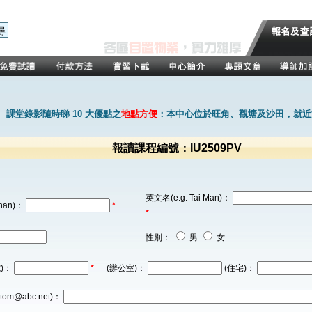
課堂錄影隨時睇 10 大優點之
地點方便
：本中心位於旺角、觀塘及沙田，就近
報讀課程編號：IU2509PV
英文名(e.g. Tai Man)：
han)：
*
*
性別：
男
女
)：
*
(辦公室)：
(住宅)：
tom@abc.net)：