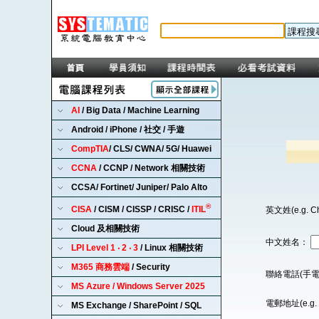
AI
/ Big Data / Machine Learning
Android / iPhone / 社交 / 手遊
CompTIA
/ CLS/ CWNA/ 5G/ Huawei
CCNA
/ CCNP / Network 相關技術
CCSA/ Fortinet/ Juniper/ Palo Alto
®
CISA
/ CISM / CISSP / CRISC /
ITIL
英文姓(e.g. C
Cloud 及相關技術
中文姓名：
LPI Level 1 ‧ 2 ‧ 3
/ Linux 相關技術
M365 商務雲端
/ Security
聯絡電話(手電
MS Azure / Windows Server 2025
電郵地址(e.g. 
MS Exchange / SharePoint / SQL