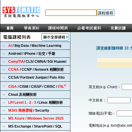
AI
/ Big Data / Machine Learning
課堂錄影隨時睇 10 
Android / iPhone / 社交 / 手遊
CompTIA
/ CLS/ CWNA/ 5G/ Huawei
CCNA
/ CCNP / Network 相關技術
CCSA/ Fortinet/ Juniper/ Palo Alto
®
CISA
/ CISM / CISSP / CRISC /
ITIL
英文姓(e.g. Chan)：
Cloud 及相關技術
中文姓名：
LPI Level 1 ‧ 2 ‧ 3
/ Linux 相關技術
M365 商務雲端
/ Security
聯絡電話(手電)：
MS Azure / Windows Server 2025
電郵地址(e.g. tom@abc.ne
MS Exchange / SharePoint / SQL