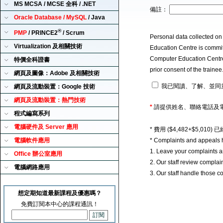
MS MCSA / MCSE 全科 / .NET
備註：
Oracle Database / MySQL
/ Java
®
PMP
/ PRINCE2
/ Scrum
Personal data collected on
Virtualization 及相關技術
Education Centre is committ
Computer Education Centre u
特價全科證書
prior consent of the traine
網頁及圖像：Adobe 及相關技術
我已閱讀、了解、並同
網頁及流動裝置：Google 技術
網頁及流動裝置：熱門技術
*
請提供姓名、聯絡電話及
程式編寫系列
電腦硬件及 Server 應用
* 費用 ($4,482+$5,0
電腦軟件應用
* Complaints and appeals 
1. Leave your complaints 
Office 辦公室應用
2. Our staff review complai
電腦網路應用
3. Our staff handle those c
想定期知道最新課程及優惠嗎？
免費訂閱本中心的課程通訊！