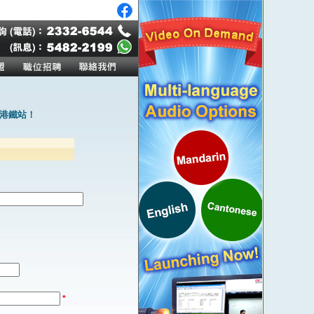
港鐵站！
*