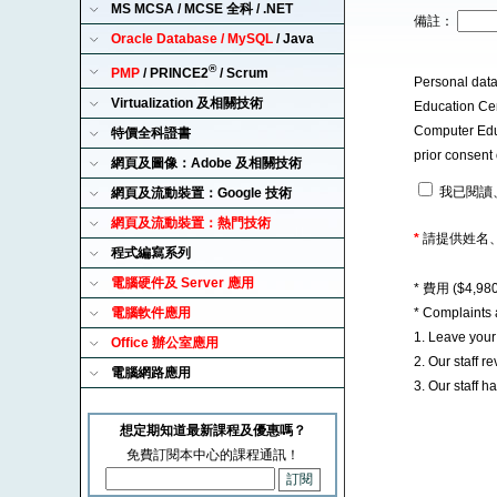
MS MCSA / MCSE 全科 / .NET
備註：
Oracle Database / MySQL
/ Java
®
PMP
/ PRINCE2
/ Scrum
Personal data
Virtualization 及相關技術
Education Cent
Computer Educa
特價全科證書
prior consent 
網頁及圖像：Adobe 及相關技術
我已閱讀
網頁及流動裝置：Google 技術
網頁及流動裝置：熱門技術
*
請提供姓名
程式編寫系列
電腦硬件及 Server 應用
* 費用 ($4,
電腦軟件應用
* Complaints
1. Leave you
Office 辦公室應用
2. Our staff 
電腦網路應用
3. Our staff 
想定期知道最新課程及優惠嗎？
免費訂閱本中心的課程通訊！