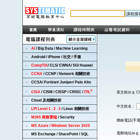
AI
/ Big Data / Machine Learning
Android / iPhone / 社交 / 手遊
CompTIA
/ CLS/ CWNA/ 5G/ Huawei
CCNA
/ CCNP / Network 相關技術
CCSA/ Fortinet/ Juniper/ Palo Alto
®
CISA
/ CISM / CISSP / CRISC /
ITIL
英文姓(e.g. C
Cloud 及相關技術
中文姓名：
LPI Level 1 ‧ 2 ‧ 3
/ Linux 相關技術
M365 商務雲端
/ Security
聯絡電話(手電
MS Azure / Windows Server 2025
電郵地址(e.g. 
MS Exchange / SharePoint / SQL