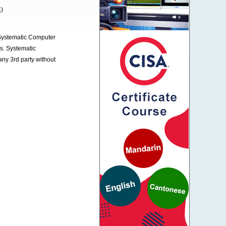
)
 Systematic Computer
es. Systematic
any 3rd party without