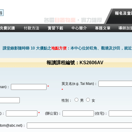
課堂錄影隨時睇 10 大優點之
地點方便
：本中心位於旺角、觀塘及沙田，就近
報讀課程編號：KS2606AV
英文名(e.g. Tai Man)：
han)：
*
*
性別：
男
女
)：
*
(辦公室)：
(住宅)：
tom@abc.net)：