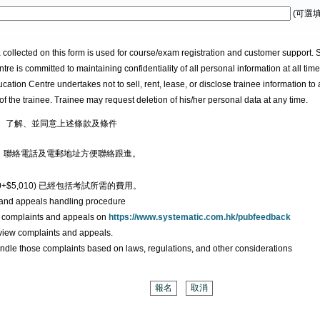
(可選填
 collected on this form is used for course/exam registration and customer support.
re is committed to maintaining confidentiality of all personal information at all tim
tion Centre undertakes not to sell, rent, lease, or disclose trainee information to 
of the trainee. Trainee may request deletion of his/her personal data at any time.
、了解、並同意上述條款及條件
、聯絡電話及電郵地址方便聯絡跟進。
980+$5,010) 已經包括考試所需的費用。
 and appeals handling procedure
r complaints and appeals on
https://www.systematic.com.hk/pubfeedback
review complaints and appeals.
handle those complaints based on laws, regulations, and other considerations