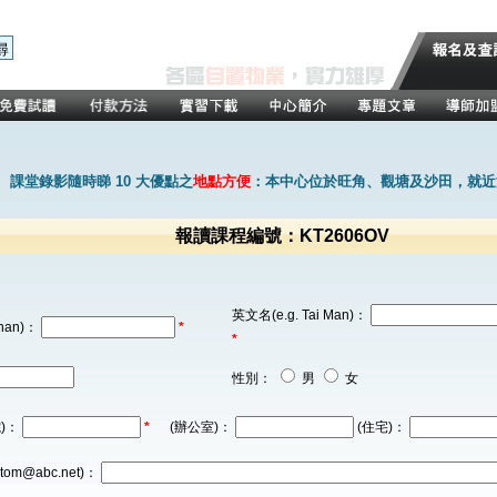
課堂錄影隨時睇 10 大優點之
地點方便
：本中心位於旺角、觀塘及沙田，就近
報讀課程編號：KT2606OV
英文名(e.g. Tai Man)：
han)：
*
*
性別：
男
女
)：
*
(辦公室)：
(住宅)：
tom@abc.net)：