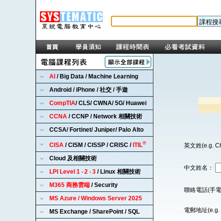
AI
/ Big Data / Machine Learning
Android / iPhone / 社交 / 手遊
CompTIA
/ CLS/ CWNA/ 5G/ Huawei
CCNA
/ CCNP / Network 相關技術
CCSA/ Fortinet/ Juniper/ Palo Alto
®
CISA
/ CISM / CISSP / CRISC /
ITIL
英文姓(e.g. C
Cloud 及相關技術
中文姓名：
LPI Level 1 ‧ 2 ‧ 3
/ Linux 相關技術
M365 商務雲端
/ Security
聯絡電話(手電
MS Azure / Windows Server 2025
電郵地址(e.g. 
MS Exchange / SharePoint / SQL