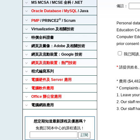
MS MCSA / MCSE 全科 / .NET
備註：
Oracle Database / MySQL
/ Java
®
PMP
/ PRINCE2
/ Scrum
Personal data
Virtualization 及相關技術
Education Cent
Computer Educa
特價全科證書
prior consent 
網頁及圖像：Adobe 及相關技術
我已閱讀
網頁及流動裝置：Google 技術
網頁及流動裝置：熱門技術
*
請提供姓名
程式編寫系列
電腦硬件及 Server 應用
* 費用 ($4,
電腦軟件應用
* Complaints
1. Leave you
Office 辦公室應用
2. Our staff 
電腦網路應用
3. Our staff 
想定期知道最新課程及優惠嗎？
免費訂閱本中心的課程通訊！