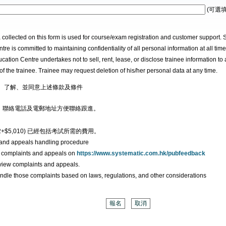
(可選填
 collected on this form is used for course/exam registration and customer support.
re is committed to maintaining confidentiality of all personal information at all tim
tion Centre undertakes not to sell, rent, lease, or disclose trainee information to 
of the trainee. Trainee may request deletion of his/her personal data at any time.
、了解、並同意上述條款及條件
、聯絡電話及電郵地址方便聯絡跟進。
482+$5,010) 已經包括考試所需的費用。
 and appeals handling procedure
r complaints and appeals on
https://www.systematic.com.hk/pubfeedback
review complaints and appeals.
handle those complaints based on laws, regulations, and other considerations