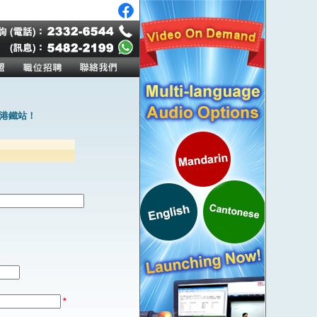
港鐵站！
*