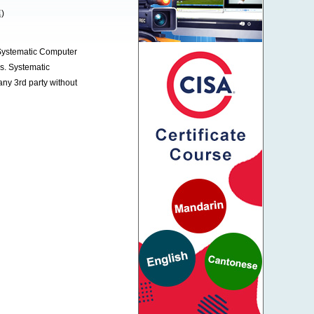
)
 Systematic Computer
es. Systematic
any 3rd party without