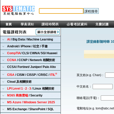
AI
/ Big Data / Machine Learning
課堂錄影隨時睇 1
Android / iPhone / 社交 / 手遊
CompTIA
/ CLS/ CWNA/ 5G/ Huawei
CCNA
/ CCNP / Network 相關技術
CCSA/ Fortinet/ Juniper/ Palo Alto
®
CISA
/ CISM / CISSP / CRISC /
ITIL
英文姓(e.g. Chan)：
Cloud 及相關技術
中文姓名：
LPI Level 1 ‧ 2 ‧ 3
/ Linux 相關技術
M365 商務雲端
/ Security
聯絡電話(手電)：
MS Azure / Windows Server 2025
電郵地址(e.g. tom@abc.ne
MS Exchange / SharePoint / SQL