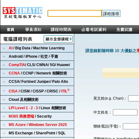
AI
/ Big Data / Machine Learning
課堂錄影隨時睇 10 大優點之
Android / iPhone / 社交 / 手遊
CompTIA
/ CLS/ CWNA/ 5G/ Huawei
CCNA
/ CCNP / Network 相關技術
CCSA/ Fortinet/ Juniper/ Palo Alto
®
CISA
/ CISM / CISSP / CRISC /
ITIL
英文姓(e.g. Chan)：
Cloud 及相關技術
LPI Level 1 ‧ 2 ‧ 3
/ Linux 相關技術
中文姓名：
M365 商務雲端
/ Security
MS Azure / Windows Server 2025
聯絡電話(手電)：
MS Exchange / SharePoint / SQL