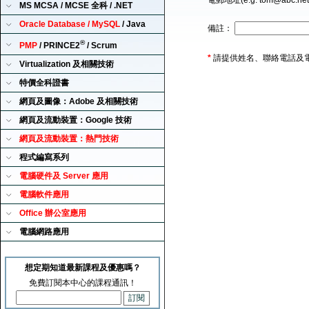
電郵地址(e.g. tom@abc.ne
MS MCSA / MCSE 全科 / .NET
Oracle Database / MySQL
/ Java
備註：
®
PMP
/ PRINCE2
/ Scrum
*
請提供姓名、聯絡電話及
Virtualization 及相關技術
特價全科證書
網頁及圖像：Adobe 及相關技術
網頁及流動裝置：Google 技術
網頁及流動裝置：熱門技術
程式編寫系列
電腦硬件及 Server 應用
電腦軟件應用
Office 辦公室應用
電腦網路應用
想定期知道最新課程及優惠嗎？
免費訂閱本中心的課程通訊！