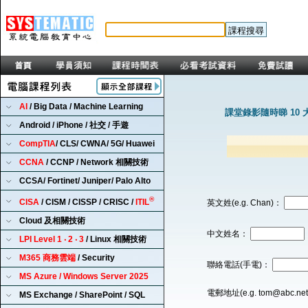
AI
/ Big Data / Machine Learning
課堂錄影隨時睇 10 
Android / iPhone / 社交 / 手遊
CompTIA
/ CLS/ CWNA/ 5G/ Huawei
CCNA
/ CCNP / Network 相關技術
CCSA/ Fortinet/ Juniper/ Palo Alto
®
CISA
/ CISM / CISSP / CRISC /
ITIL
英文姓(e.g. Chan)：
Cloud 及相關技術
中文姓名：
LPI Level 1 ‧ 2 ‧ 3
/ Linux 相關技術
M365 商務雲端
/ Security
聯絡電話(手電)：
MS Azure / Windows Server 2025
電郵地址(e.g. tom@abc.ne
MS Exchange / SharePoint / SQL