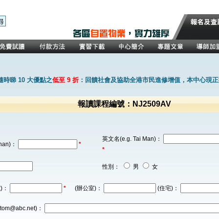
時睇 10 大優點之
低至 9 折
：回饋社會及協助全港市民進修增值，本中心現正推
報讀課程編號：NJ2509AV
英文名(e.g. Tai Man)：
han)：
*
*
性別：
男
女
)：
*
(辦公室)：
(住宅)：
tom@abc.net)：