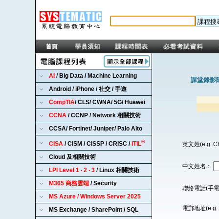
AI
/ Big Data / Machine Learning
課堂錄影隨
Android / iPhone / 社交 / 手遊
CompTIA
/ CLS/ CWNA/ 5G/ Huawei
CCNA
/ CCNP / Network 相關技術
CCSA/ Fortinet/ Juniper/ Palo Alto
®
CISA
/ CISM / CISSP / CRISC /
ITIL
英文姓(e.g. C
Cloud 及相關技術
中文姓名：
LPI Level 1 ‧ 2 ‧ 3
/ Linux 相關技術
M365 商務雲端
/ Security
聯絡電話(手電
MS Azure / Windows Server 2025
電郵地址(e.g. 
MS Exchange / SharePoint / SQL