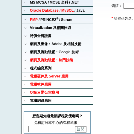
MS MCSA / MCSE 全科 / .NET
備註：
Oracle Database / MySQL
/ Java
*
請提供姓名
®
PMP
/ PRINCE2
/ Scrum
Virtualization 及相關技術
特價全科證書
網頁及圖像：Adobe 及相關技術
網頁及流動裝置：Google 技術
網頁及流動裝置：熱門技術
程式編寫系列
電腦硬件及 Server 應用
電腦軟件應用
Office 辦公室應用
電腦網路應用
想定期知道最新課程及優惠嗎？
免費訂閱本中心的課程通訊！