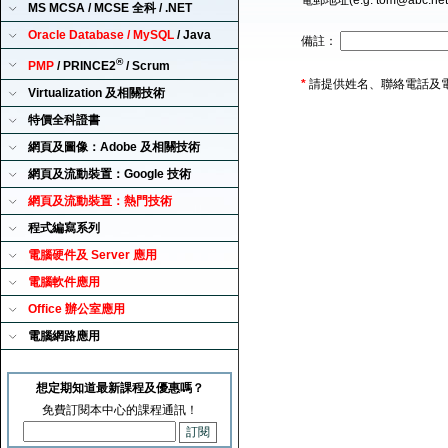
電郵地址(e.g. tom@abc.ne
MS MCSA / MCSE 全科 / .NET
Oracle Database / MySQL
/ Java
備註：
®
PMP
/ PRINCE2
/ Scrum
*
請提供姓名、聯絡電話及
Virtualization 及相關技術
特價全科證書
網頁及圖像：Adobe 及相關技術
網頁及流動裝置：Google 技術
網頁及流動裝置：熱門技術
程式編寫系列
電腦硬件及 Server 應用
電腦軟件應用
Office 辦公室應用
電腦網路應用
想定期知道最新課程及優惠嗎？
免費訂閱本中心的課程通訊！