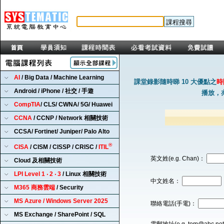
AI
/ Big Data / Machine Learning
課堂錄影隨時睇 10 大優點之
時
Android / iPhone / 社交 / 手遊
播放，
CompTIA
/ CLS/ CWNA/ 5G/ Huawei
CCNA
/ CCNP / Network 相關技術
CCSA/ Fortinet/ Juniper/ Palo Alto
®
CISA
/ CISM / CISSP / CRISC /
ITIL
英文姓(e.g. Chan)：
Cloud 及相關技術
LPI Level 1 ‧ 2 ‧ 3
/ Linux 相關技術
中文姓名：
M365 商務雲端
/ Security
MS Azure / Windows Server 2025
聯絡電話(手電)：
MS Exchange / SharePoint / SQL