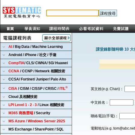
AI
/ Big Data / Machine Learning
課堂錄影隨時睇 10 
Android / iPhone / 社交 / 手遊
CompTIA
/ CLS/ CWNA/ 5G/ Huawei
CCNA
/ CCNP / Network 相關技術
CCSA/ Fortinet/ Juniper/ Palo Alto
®
CISA
/ CISM / CISSP / CRISC /
ITIL
英文姓(e.g. Chan)：
Cloud 及相關技術
中文姓名：
LPI Level 1 ‧ 2 ‧ 3
/ Linux 相關技術
M365 商務雲端
/ Security
聯絡電話(手電)：
MS Azure / Windows Server 2025
電郵地址(e.g. tom@abc.ne
MS Exchange / SharePoint / SQL