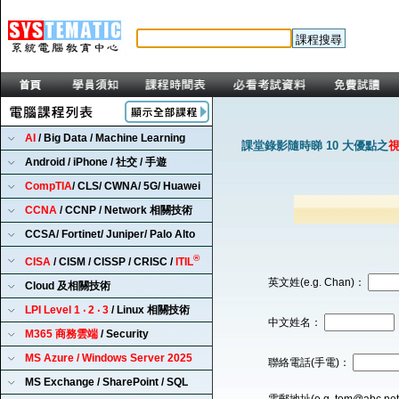
AI
/ Big Data / Machine Learning
課堂錄影隨時睇 10 大優點之
Android / iPhone / 社交 / 手遊
CompTIA
/ CLS/ CWNA/ 5G/ Huawei
CCNA
/ CCNP / Network 相關技術
CCSA/ Fortinet/ Juniper/ Palo Alto
®
CISA
/ CISM / CISSP / CRISC /
ITIL
英文姓(e.g. Chan)：
Cloud 及相關技術
LPI Level 1 ‧ 2 ‧ 3
/ Linux 相關技術
中文姓名：
M365 商務雲端
/ Security
MS Azure / Windows Server 2025
聯絡電話(手電)：
MS Exchange / SharePoint / SQL