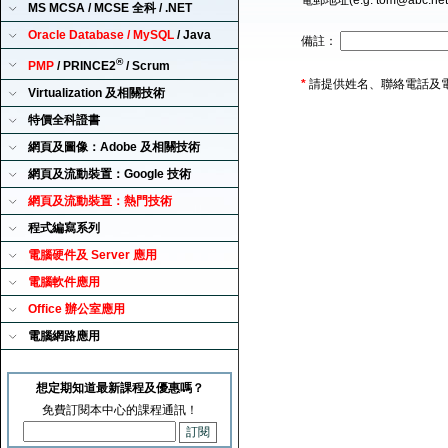
電郵地址(e.g. tom@abc.ne
MS MCSA / MCSE 全科 / .NET
Oracle Database / MySQL
/ Java
備註：
®
PMP
/ PRINCE2
/ Scrum
*
請提供姓名、聯絡電話及
Virtualization 及相關技術
特價全科證書
網頁及圖像：Adobe 及相關技術
網頁及流動裝置：Google 技術
網頁及流動裝置：熱門技術
程式編寫系列
電腦硬件及 Server 應用
電腦軟件應用
Office 辦公室應用
電腦網路應用
想定期知道最新課程及優惠嗎？
免費訂閱本中心的課程通訊！