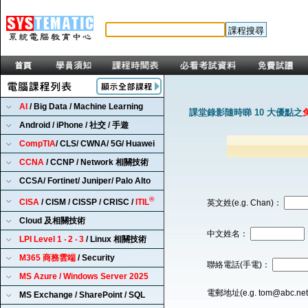
AI
/ Big Data / Machine Learning
課堂錄影隨時睇 10 大優點之
Android / iPhone / 社交 / 手遊
CompTIA
/ CLS/ CWNA/ 5G/ Huawei
CCNA
/ CCNP / Network 相關技術
CCSA/ Fortinet/ Juniper/ Palo Alto
®
CISA
/ CISM / CISSP / CRISC /
ITIL
英文姓(e.g. Chan)：
Cloud 及相關技術
中文姓名：
LPI Level 1 ‧ 2 ‧ 3
/ Linux 相關技術
M365 商務雲端
/ Security
聯絡電話(手電)：
MS Azure / Windows Server 2025
電郵地址(e.g. tom@abc.ne
MS Exchange / SharePoint / SQL