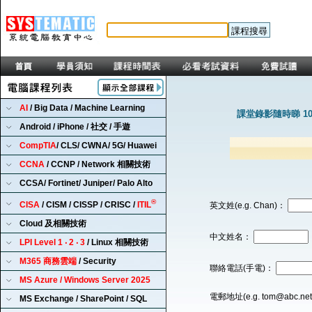
AI
/ Big Data / Machine Learning
課堂錄影隨時睇 1
Android / iPhone / 社交 / 手遊
CompTIA
/ CLS/ CWNA/ 5G/ Huawei
CCNA
/ CCNP / Network 相關技術
CCSA/ Fortinet/ Juniper/ Palo Alto
®
CISA
/ CISM / CISSP / CRISC /
ITIL
英文姓(e.g. Chan)：
Cloud 及相關技術
中文姓名：
LPI Level 1 ‧ 2 ‧ 3
/ Linux 相關技術
M365 商務雲端
/ Security
聯絡電話(手電)：
MS Azure / Windows Server 2025
電郵地址(e.g. tom@abc.ne
MS Exchange / SharePoint / SQL