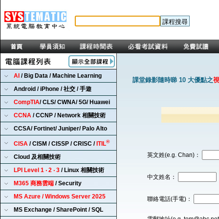
AI
/ Big Data / Machine Learning
課堂錄影隨時睇 10 大優點之
Android / iPhone / 社交 / 手遊
CompTIA
/ CLS/ CWNA/ 5G/ Huawei
CCNA
/ CCNP / Network 相關技術
CCSA/ Fortinet/ Juniper/ Palo Alto
®
CISA
/ CISM / CISSP / CRISC /
ITIL
英文姓(e.g. Chan)：
Cloud 及相關技術
LPI Level 1 ‧ 2 ‧ 3
/ Linux 相關技術
中文姓名：
M365 商務雲端
/ Security
MS Azure / Windows Server 2025
聯絡電話(手電)：
MS Exchange / SharePoint / SQL