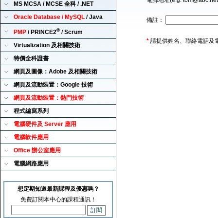
電郵地址(e.g. tom@abc.ne
MS MCSA / MCSE 全科 / .NET
Oracle Database / MySQL
/ Java
備註：
®
PMP
/ PRINCE2
/ Scrum
*
請提供姓名、聯絡電話及
Virtualization 及相關技術
特價全科證書
網頁及圖像：Adobe 及相關技術
網頁及流動裝置：Google 技術
網頁及流動裝置：熱門技術
程式編寫系列
電腦硬件及 Server 應用
電腦軟件應用
Office 辦公室應用
電腦網路應用
想定期知道最新課程及優惠嗎？
免費訂閱本中心的課程通訊！