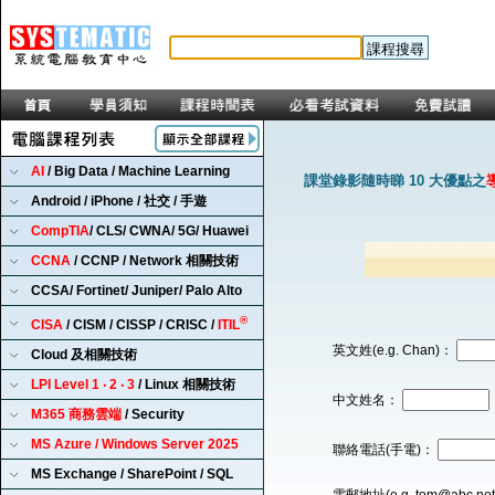
AI
/ Big Data / Machine Learning
課堂錄影隨時睇 10 大優點之
Android / iPhone / 社交 / 手遊
CompTIA
/ CLS/ CWNA/ 5G/ Huawei
CCNA
/ CCNP / Network 相關技術
CCSA/ Fortinet/ Juniper/ Palo Alto
®
CISA
/ CISM / CISSP / CRISC /
ITIL
英文姓(e.g. Chan)：
Cloud 及相關技術
LPI Level 1 ‧ 2 ‧ 3
/ Linux 相關技術
中文姓名：
M365 商務雲端
/ Security
MS Azure / Windows Server 2025
聯絡電話(手電)：
MS Exchange / SharePoint / SQL