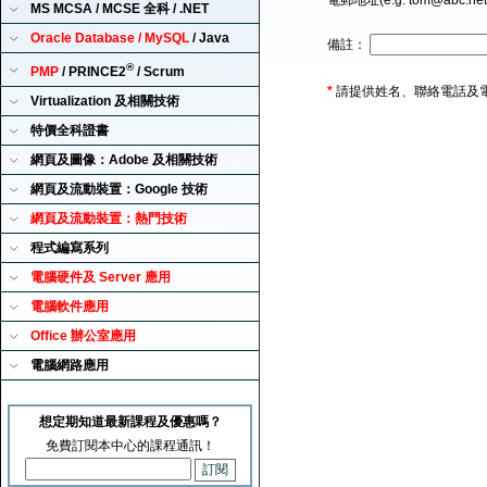
電郵地址(e.g. tom@abc.ne
MS MCSA / MCSE 全科 / .NET
Oracle Database / MySQL
/ Java
備註：
®
PMP
/ PRINCE2
/ Scrum
*
請提供姓名、聯絡電話及
Virtualization 及相關技術
特價全科證書
網頁及圖像：Adobe 及相關技術
網頁及流動裝置：Google 技術
網頁及流動裝置：熱門技術
程式編寫系列
電腦硬件及 Server 應用
電腦軟件應用
Office 辦公室應用
電腦網路應用
想定期知道最新課程及優惠嗎？
免費訂閱本中心的課程通訊！