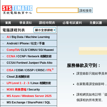
AI
/ Big Data / Machine Learning
Android / iPhone / 社交 / 手遊
CompTIA
/ CLS/ CWNA/ 5G/ Huawei
CCNA
/ CCNP / Network 相關技術
CCSA/ Fortinet/ Juniper/ Palo Alto
服務條款及守則：
®
CISA
/ CISM / CISSP / CRISC /
ITIL
課堂錄影只能給學員
Cloud 及相關技術
LPI Level 1 ‧ 2 ‧ 3
/ Linux 相關技術
在家觀看課堂錄影時
M365 商務雲端
/ Security
課程網頁如有註明「提
MS Azure / Windows Server 2025
個課程的所有實習。
MS Exchange / SharePoint / SQL