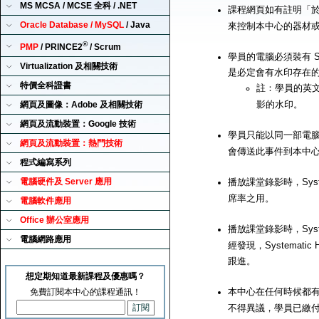
MS MCSA / MCSE 全科 / .NET
課程網頁如有註明「
Oracle Database / MySQL
/ Java
來控制本中心的器材
®
PMP
/ PRINCE2
/ Scrum
學員的電腦必須裝有 Sy
Virtualization 及相關技術
是必定會有水印存在
特價全科證書
註：學員的英
影的水印。
網頁及圖像：Adobe 及相關技術
網頁及流動裝置：Google 技術
學員只能以同一部電腦來播
網頁及流動裝置：熱門技術
會傳送此事件到本中
程式編寫系列
電腦硬件及 Server 應用
播放課堂錄影時，Syst
席率之用。
電腦軟件應用
Office 辦公室應用
播放課堂錄影時，Syst
電腦網路應用
經發現，Systemat
跟進。
想定期知道最新課程及優惠嗎？
本中心在任何時候都有
免費訂閱本中心的課程通訊！
不得異議，學員已繳