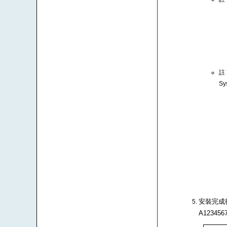
註
Sy
安裝完成後
A1234