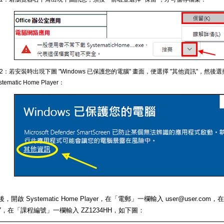
 2：若安裝時出現下圖 "Windows 已保護您的電腦" 畫面，便選擇 "其他資訊"，然後選
stematic Home Player：
，開啟 Systematic Home Player，在「電郵」一欄輸入 user@user.c
567，在「課程編號」一欄輸入 ZZ1234HH，如下圖：