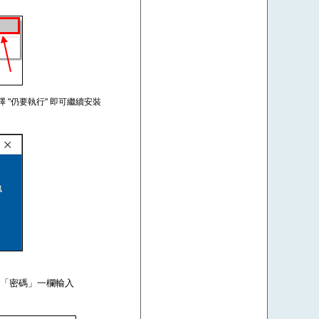
擇 "仍要執行" 即可繼續安裝
om，在「密碼」一欄輸入