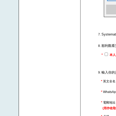
Syste
順利觀看
*
本人
輸入你的
*
英文全名
*
WhatsA
*
電郵地
(用作收取