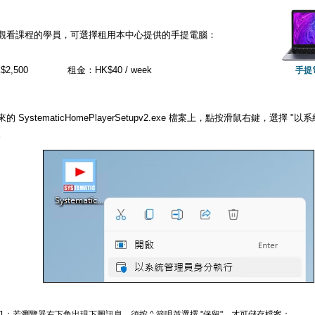
觀看課程的學員，可選擇租用本中心提供的手提電腦：
2,500
租金：HK$40 / week
手提
的 SystematicHomePlayerSetupv2.exe 檔案上，點按滑鼠右鍵，選擇
。
 1：若瀏覽器右下角出現下圖訊息，須按 ^ 箭咀並選擇 "保留"，才可儲存檔案：