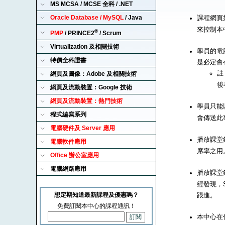
MS MCSA / MCSE 全科 / .NET
Oracle Database / MySQL
/ Java
課程網頁
來控制本
®
PMP
/ PRINCE2
/ Scrum
Virtualization 及相關技術
學員的電腦
特價全科證書
是必定會
註
網頁及圖像：Adobe 及相關技術
後
網頁及流動裝置：Google 技術
網頁及流動裝置：熱門技術
學員只能以
程式編寫系列
會傳送此
電腦硬件及 Server 應用
播放課堂錄
電腦軟件應用
席率之用
Office 辦公室應用
電腦網路應用
播放課堂錄
經發現，S
想定期知道最新課程及優惠嗎？
跟進。
免費訂閱本中心的課程通訊！
本中心在