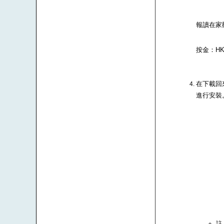
報讀在家
按金：HK$
在下載回來
進行安裝
註