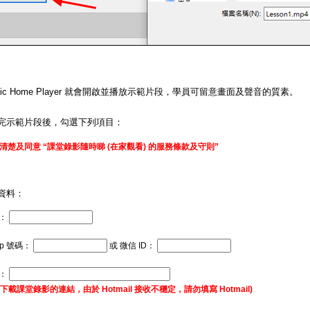
matic Home Player 就會開啟並播放示範片段，學員可留意畫面及聲音的質素。
完示範片段後，勾選下列項目：
清楚及同意 “課堂錄影隨時睇 (在家觀看) 的服務條款及守則”
資料：
：
pp 號碼：
或 微信 ID：
址：
下載課堂錄影的連結，由於 Hotmail 接收不穩定，請勿填寫 Hotmail)