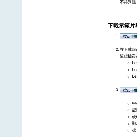
不得異議
下載示範片
在下載回來
這些檔案並
Le
Le
Le
中央
記
硬
顯
操作