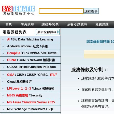
AI
/ Big Data / Machine Learning
課堂錄影隨時睇 1
Android / iPhone / 社交 / 手遊
CompTIA
/ CLS/ CWNA/ 5G/ Huawei
CCNA
/ CCNP / Network 相關技術
CCSA/ Fortinet/ Juniper/ Palo Alto
服務條款及守則：
®
CISA
/ CISM / CISSP / CRISC /
ITIL
課堂錄影只能給學員
Cloud 及相關技術
LPI Level 1 ‧ 2 ‧ 3
/ Linux 相關技術
在家觀看課堂錄影時
M365 商務雲端
/ Security
課程網頁如有註明「提
MS Azure / Windows Server 2025
個課程的所有實習。
MS Exchange / SharePoint / SQL