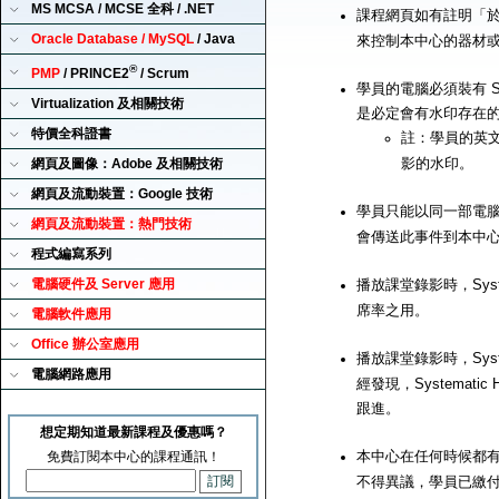
MS MCSA / MCSE 全科 / .NET
課程網頁如有註明「
Oracle Database / MySQL
/ Java
來控制本中心的器材
®
PMP
/ PRINCE2
/ Scrum
學員的電腦必須裝有 Sy
Virtualization 及相關技術
是必定會有水印存在
特價全科證書
註：學員的英
影的水印。
網頁及圖像：Adobe 及相關技術
網頁及流動裝置：Google 技術
學員只能以同一部電腦來播
網頁及流動裝置：熱門技術
會傳送此事件到本中
程式編寫系列
電腦硬件及 Server 應用
播放課堂錄影時，Syst
席率之用。
電腦軟件應用
Office 辦公室應用
播放課堂錄影時，Syst
電腦網路應用
經發現，Systemat
跟進。
想定期知道最新課程及優惠嗎？
本中心在任何時候都有
免費訂閱本中心的課程通訊！
不得異議，學員已繳