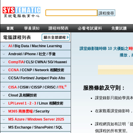
AI
/ Big Data / Machine Learning
課堂錄影隨時睇 10 大優點之
時
Android / iPhone / 社交 / 手遊
播放，
CompTIA
/ CLS/ CWNA/ 5G/ Huawei
CCNA
/ CCNP / Network 相關技術
CCSA/ Fortinet/ Juniper/ Palo Alto
®
服務條款及守則：
CISA
/ CISM / CISSP / CRISC /
ITIL
Cloud 及相關技術
課堂錄影只能給學員
LPI Level 1 ‧ 2 ‧ 3
/ Linux 相關技術
在家觀看課堂錄影時
M365 商務雲端
/ Security
MS Azure / Windows Server 2025
課程網頁如有註明「提
MS Exchange / SharePoint / SQL
個課程的所有實習。