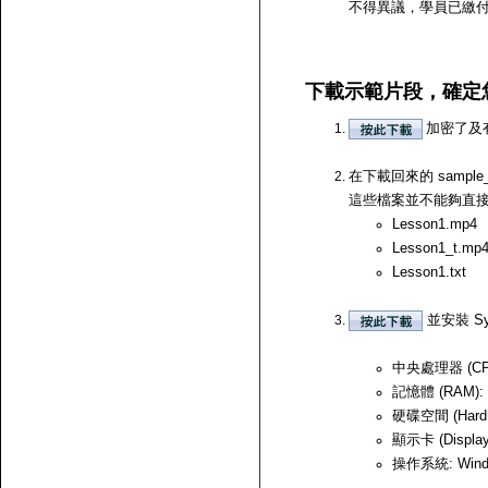
不得異議，學員已繳
下載示範片段，確定
加密了及
在下載回來的 samp
這些檔案並不能夠直接開啟，
Lesson1.mp4
Lesson1_t.mp
Lesson1.txt
並安裝 Sy
中央處理器 (CPU)
記憶體 (RAM):
硬碟空間 (Hard
顯示卡 (Displ
操作系統: Windows