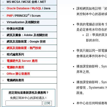
MS MCSA / MCSE 全科 / .NET
Oracle Database / MySQL
/ Java
課程網頁如有註明「
來控制本中心的器材
®
PMP
/ PRINCE2
/ Scrum
Virtualization 及相關技術
學員的電腦必須裝有 Sy
特價全科證書
是必定會有水印存在
註：學員的英
網頁及圖像：Adobe 及相關技術
影的水印。
網頁及流動裝置：Google 技術
網頁及流動裝置：熱門技術
學員只能以同一部電腦來播
程式編寫系列
會傳送此事件到本中
電腦硬件及 Server 應用
播放課堂錄影時，Syst
電腦軟件應用
席率之用。
Office 辦公室應用
電腦網路應用
播放課堂錄影時，Syst
經發現，Systemat
想定期知道最新課程及優惠嗎？
跟進。
免費訂閱本中心的課程通訊！
本中心在任何時候都有