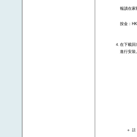
報讀在家
按金：HK$
在下載回來
進行安裝
註