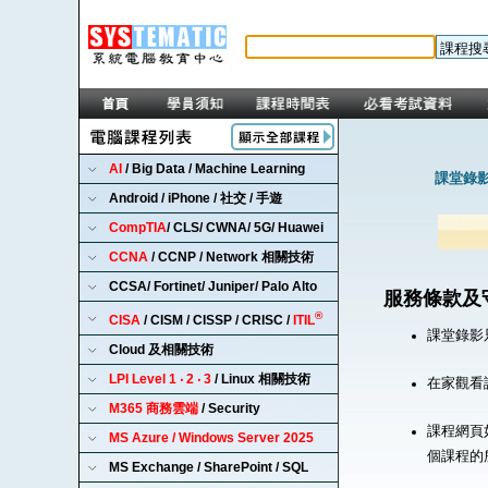
AI
/ Big Data / Machine Learning
課堂錄影
Android / iPhone / 社交 / 手遊
CompTIA
/ CLS/ CWNA/ 5G/ Huawei
CCNA
/ CCNP / Network 相關技術
CCSA/ Fortinet/ Juniper/ Palo Alto
服務條款及
®
CISA
/ CISM / CISSP / CRISC /
ITIL
課堂錄影
Cloud 及相關技術
LPI Level 1 ‧ 2 ‧ 3
/ Linux 相關技術
在家觀看
M365 商務雲端
/ Security
課程網頁
MS Azure / Windows Server 2025
個課程的
MS Exchange / SharePoint / SQL