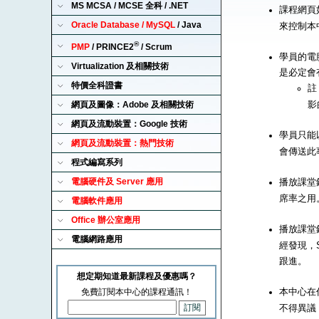
MS MCSA / MCSE 全科 / .NET
課程網頁
Oracle Database / MySQL
/ Java
來控制本
®
PMP
/ PRINCE2
/ Scrum
學員的電腦
Virtualization 及相關技術
是必定會
特價全科證書
註
影
網頁及圖像：Adobe 及相關技術
網頁及流動裝置：Google 技術
學員只能以
網頁及流動裝置：熱門技術
會傳送此
程式編寫系列
電腦硬件及 Server 應用
播放課堂錄
席率之用
電腦軟件應用
Office 辦公室應用
播放課堂錄
電腦網路應用
經發現，S
跟進。
想定期知道最新課程及優惠嗎？
本中心在
免費訂閱本中心的課程通訊！
不得異議