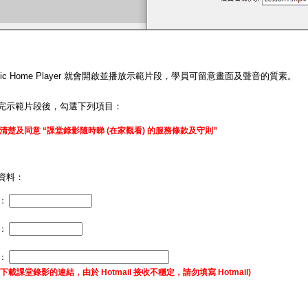
matic Home Player 就會開啟並播放示範片段，學員可留意畫面及聲音的質素。
完示範片段後，勾選下列項目：
清楚及同意 “課堂錄影隨時睇 (在家觀看) 的服務條款及守則”
資料：
：
碼：
址：
下載課堂錄影的連結，由於 Hotmail 接收不穩定，請勿填寫 Hotmail)