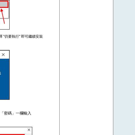
擇 "仍要執行" 即可繼續安裝
om，在「密碼」一欄輸入