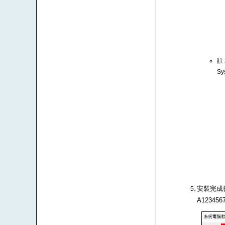
註
Sy
安裝完成後
A1234