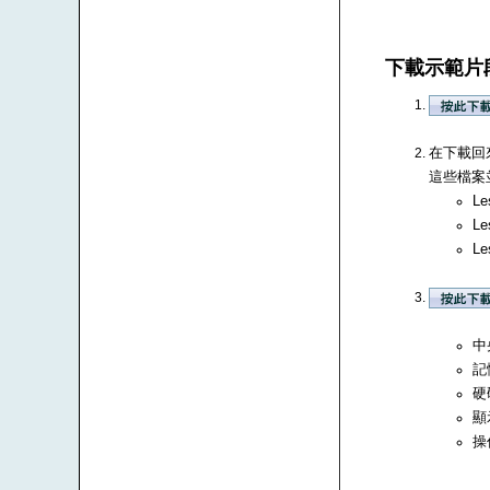
下載示範片
在下載回來
這些檔案並
Le
Le
Le
中央
記
硬
顯
操作