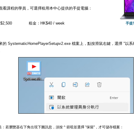
觀看課程的學員，可選擇租用本中心提供的手提電腦：
2,500
租金：HK$40 / week
手提
的 SystematicHomePlayerSetupv2.exe 檔案上，點按滑鼠右鍵，選擇
。
 1：若瀏覽器右下角出現下圖訊息，須按 ^ 箭咀並選擇 "保留"，才可儲存檔案：