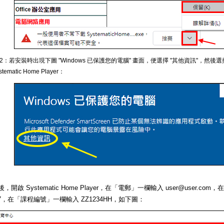
 2：若安裝時出現下圖 "Windows 已保護您的電腦" 畫面，便選擇 "其他資訊"，然後選
stematic Home Player：
，開啟 Systematic Home Player，在「電郵」一欄輸入 user@user.c
567，在「課程編號」一欄輸入 ZZ1234HH，如下圖：