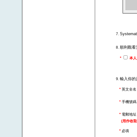
Syste
順利觀看
*
本人
輸入你的
*
英文全名
*
手機號
*
電郵地
(用作收取
*
必填