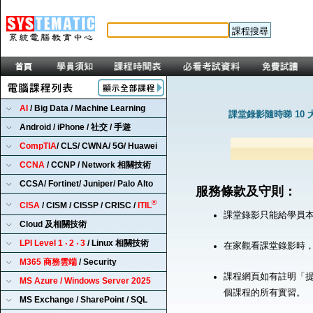
AI
/ Big Data / Machine Learning
課堂錄影隨時睇 10 
Android / iPhone / 社交 / 手遊
CompTIA
/ CLS/ CWNA/ 5G/ Huawei
CCNA
/ CCNP / Network 相關技術
CCSA/ Fortinet/ Juniper/ Palo Alto
服務條款及守則：
®
CISA
/ CISM / CISSP / CRISC /
ITIL
課堂錄影只能給學員
Cloud 及相關技術
LPI Level 1 ‧ 2 ‧ 3
/ Linux 相關技術
在家觀看課堂錄影時
M365 商務雲端
/ Security
課程網頁如有註明「提
MS Azure / Windows Server 2025
個課程的所有實習。
MS Exchange / SharePoint / SQL