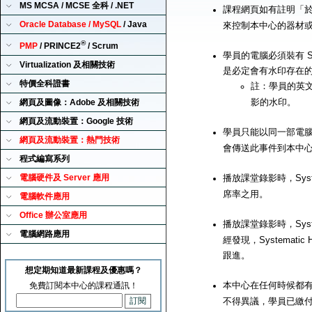
MS MCSA / MCSE 全科 / .NET
課程網頁如有註明「
Oracle Database / MySQL
/ Java
來控制本中心的器材
®
PMP
/ PRINCE2
/ Scrum
學員的電腦必須裝有 Sy
Virtualization 及相關技術
是必定會有水印存在
特價全科證書
註：學員的英
影的水印。
網頁及圖像：Adobe 及相關技術
網頁及流動裝置：Google 技術
學員只能以同一部電腦來播
網頁及流動裝置：熱門技術
會傳送此事件到本中
程式編寫系列
電腦硬件及 Server 應用
播放課堂錄影時，Syst
席率之用。
電腦軟件應用
Office 辦公室應用
播放課堂錄影時，Syst
電腦網路應用
經發現，Systemat
跟進。
想定期知道最新課程及優惠嗎？
本中心在任何時候都有
免費訂閱本中心的課程通訊！
不得異議，學員已繳