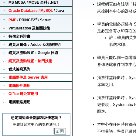
MS MCSA / MCSE 全科 / .NET
課程網頁如有註明「
Oracle Database / MySQL
/ Java
來控制本中心的器材
®
PMP
/ PRINCE2
/ Scrum
學員的電腦必須裝有 Sy
Virtualization 及相關技術
是必定會有水印存在
特價全科證書
註：學員的英
影的水印。
網頁及圖像：Adobe 及相關技術
網頁及流動裝置：Google 技術
學員只能以同一部電腦來播
網頁及流動裝置：熱門技術
會傳送此事件到本中
程式編寫系列
電腦硬件及 Server 應用
播放課堂錄影時，Syst
席率之用。
電腦軟件應用
Office 辦公室應用
播放課堂錄影時，Syst
電腦網路應用
經發現，Systemat
跟進。
想定期知道最新課程及優惠嗎？
本中心在任何時候都有
免費訂閱本中心的課程通訊！
不得異議，學員已繳