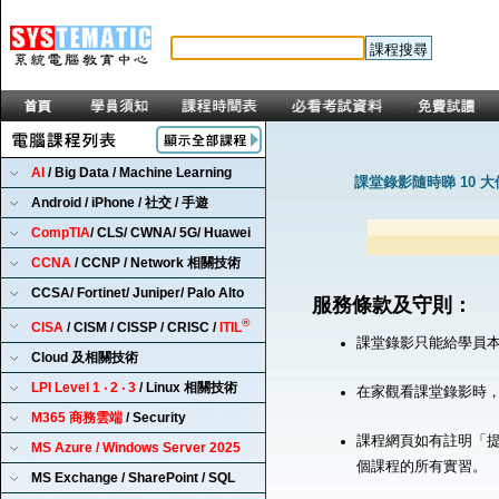
AI
/ Big Data / Machine Learning
課堂錄影隨時睇 10 
Android / iPhone / 社交 / 手遊
CompTIA
/ CLS/ CWNA/ 5G/ Huawei
CCNA
/ CCNP / Network 相關技術
CCSA/ Fortinet/ Juniper/ Palo Alto
服務條款及守則：
®
CISA
/ CISM / CISSP / CRISC /
ITIL
課堂錄影只能給學員
Cloud 及相關技術
LPI Level 1 ‧ 2 ‧ 3
/ Linux 相關技術
在家觀看課堂錄影時
M365 商務雲端
/ Security
課程網頁如有註明「提
MS Azure / Windows Server 2025
個課程的所有實習。
MS Exchange / SharePoint / SQL