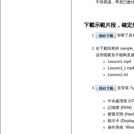
不得異議，學員已繳
下載示範片段，確定
加密了及
在下載回來的 samp
這些檔案並不能夠直接開啟，
Lesson1.mp4
Lesson1_t.mp
Lesson1.txt
並安裝 Sy
中央處理器 (CPU)
記憶體 (RAM):
硬碟空間 (Hard
顯示卡 (Displ
操作系統: Windows