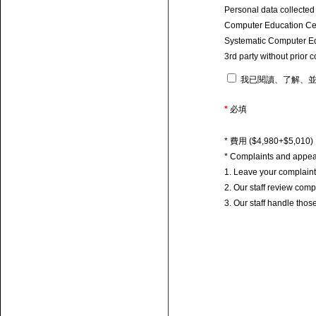
Personal data collected
Computer Education Centr
Systematic Computer Educ
3rd party without prior 
我已閱讀、了解、並
*
必填
* 費用 ($4,980+$5
* Complaints and appea
1. Leave your complain
2. Our staff review com
3. Our staff handle tho