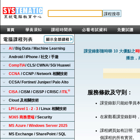
AI
/ Big Data / Machine Learning
課堂錄影隨時睇 10 大優點之
時
Android / iPhone / 社交 / 手遊
播放，
CompTIA
/ CLS/ CWNA/ 5G/ Huawei
CCNA
/ CCNP / Network 相關技術
CCSA/ Fortinet/ Juniper/ Palo Alto
®
服務條款及守則：
CISA
/ CISM / CISSP / CRISC /
ITIL
Cloud 及相關技術
課堂錄影只能給學員
LPI Level 1 ‧ 2 ‧ 3
/ Linux 相關技術
在家觀看課堂錄影時
M365 商務雲端
/ Security
MS Azure / Windows Server 2025
課程網頁如有註明「提
MS Exchange / SharePoint / SQL
個課程的所有實習。