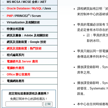
MS MCSA / MCSE 全科 / .NET
Oracle Database / MySQL
/ Java
課程網頁如有註明「
來控制本中心的器材
®
PMP
/ PRINCE2
/ Scrum
Virtualization 及相關技術
學員的電腦必須裝有 Sy
特價全科證書
是必定會有水印存在
註：學員的英
網頁及圖像：Adobe 及相關技術
影的水印。
網頁及流動裝置：Google 技術
網頁及流動裝置：熱門技術
學員只能以同一部電腦來播
程式編寫系列
會傳送此事件到本中
電腦硬件及 Server 應用
播放課堂錄影時，Syst
電腦軟件應用
席率之用。
Office 辦公室應用
電腦網路應用
播放課堂錄影時，Syst
經發現，Systemat
想定期知道最新課程及優惠嗎？
跟進。
免費訂閱本中心的課程通訊！
本中心在任何時候都有