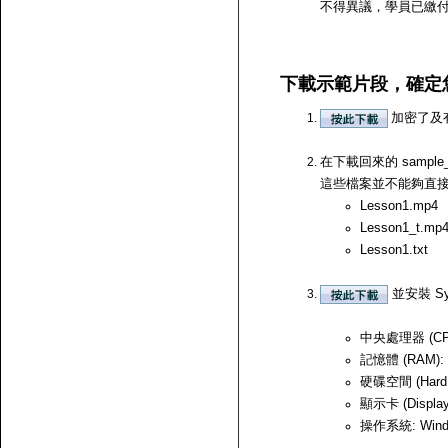
不得異議，學員已繳
下載示範片段，確定
加密了及
在下載回來的 samp
這些檔案並不能夠直接開啟，
Lesson1.mp4
Lesson1_t.mp
Lesson1.txt
並安裝 Sy
中央處理器 (CPU)
記憶體 (RAM):
硬碟空間 (Hard
顯示卡 (Displ
操作系統: Windows