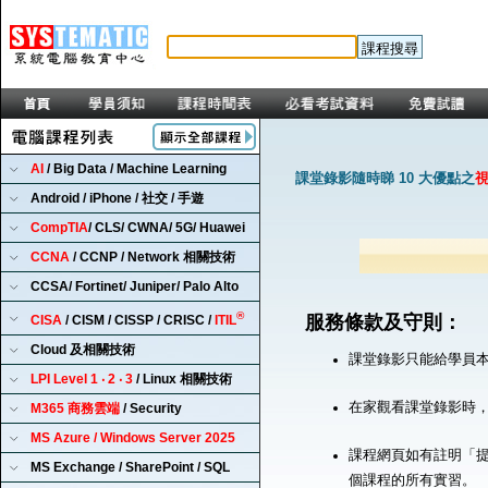
AI
/ Big Data / Machine Learning
課堂錄影隨時睇 10 大優點之
Android / iPhone / 社交 / 手遊
CompTIA
/ CLS/ CWNA/ 5G/ Huawei
CCNA
/ CCNP / Network 相關技術
CCSA/ Fortinet/ Juniper/ Palo Alto
®
服務條款及守則：
CISA
/ CISM / CISSP / CRISC /
ITIL
Cloud 及相關技術
課堂錄影只能給學員
LPI Level 1 ‧ 2 ‧ 3
/ Linux 相關技術
在家觀看課堂錄影時
M365 商務雲端
/ Security
MS Azure / Windows Server 2025
課程網頁如有註明「提
MS Exchange / SharePoint / SQL
個課程的所有實習。