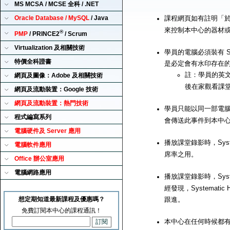
MS MCSA / MCSE 全科 / .NET
Oracle Database / MySQL
/ Java
課程網頁如有註明「
來控制本中心的器材
®
PMP
/ PRINCE2
/ Scrum
Virtualization 及相關技術
學員的電腦必須裝有 Sy
特價全科證書
是必定會有水印存在
註：學員的英文
網頁及圖像：Adobe 及相關技術
後在家觀看課
網頁及流動裝置：Google 技術
網頁及流動裝置：熱門技術
學員只能以同一部電腦來播
程式編寫系列
會傳送此事件到本中
電腦硬件及 Server 應用
播放課堂錄影時，Syst
電腦軟件應用
席率之用。
Office 辦公室應用
電腦網路應用
播放課堂錄影時，Syst
經發現，Systemat
想定期知道最新課程及優惠嗎？
跟進。
免費訂閱本中心的課程通訊！
本中心在任何時候都有