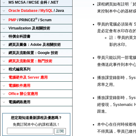
MS MCSA / MCSE 全科 / .NET
課程網頁如有註明「
Oracle Database / MySQL
/ Java
來控制本中心的器材
®
PMP
/ PRINCE2
/ Scrum
學員的電腦必須裝有 Sy
Virtualization 及相關技術
是必定會有水印存在
特價全科證書
註：學員的英
影的水印。
網頁及圖像：Adobe 及相關技術
網頁及流動裝置：Google 技術
學員只能以同一部電腦來播
網頁及流動裝置：熱門技術
會傳送此事件到本中
程式編寫系列
電腦硬件及 Server 應用
播放課堂錄影時，Syst
席率之用。
電腦軟件應用
Office 辦公室應用
播放課堂錄影時，Syst
電腦網路應用
經發現，Systemat
跟進。
想定期知道最新課程及優惠嗎？
本中心在任何時候都有
免費訂閱本中心的課程通訊！
不得異議，學員已繳