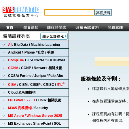
AI
/ Big Data / Machine Learning
Android / iPhone / 社交 / 手遊
CompTIA
/ CLS/ CWNA/ 5G/ Huawei
CCNA
/ CCNP / Network 相關技術
CCSA/ Fortinet/ Juniper/ Palo Alto
服務條款及守則：
®
CISA
/ CISM / CISSP / CRISC /
ITIL
課堂錄影只能給學員
Cloud 及相關技術
LPI Level 1 ‧ 2 ‧ 3
/ Linux 相關技術
在家觀看課堂錄影時
M365 商務雲端
/ Security
課程網頁如有註明「提
MS Azure / Windows Server 2025
個課程的所有實習。
MS Exchange / SharePoint / SQL