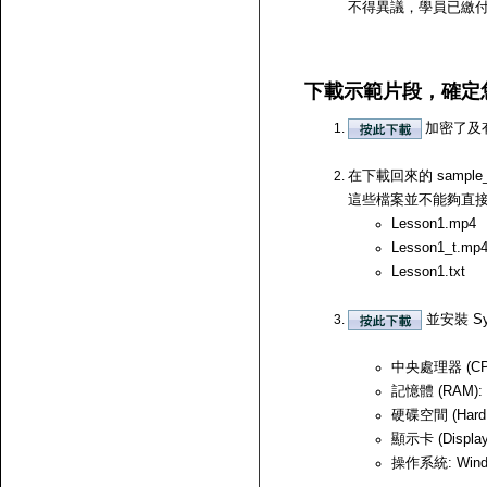
不得異議，學員已繳
下載示範片段，確定
加密了及
在下載回來的 samp
這些檔案並不能夠直接開啟，
Lesson1.mp4
Lesson1_t.mp
Lesson1.txt
並安裝 Sy
中央處理器 (CPU)
記憶體 (RAM):
硬碟空間 (Hard
顯示卡 (Displ
操作系統: Windows