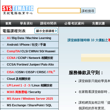
AI
/ Big Data / Machine Learning
課堂錄影隨時睇 10 大優點之
Android / iPhone / 社交 / 手遊
CompTIA
/ CLS/ CWNA/ 5G/ Huawei
CCNA
/ CCNP / Network 相關技術
CCSA/ Fortinet/ Juniper/ Palo Alto
®
服務條款及守則：
CISA
/ CISM / CISSP / CRISC /
ITIL
Cloud 及相關技術
課堂錄影只能給學員
LPI Level 1 ‧ 2 ‧ 3
/ Linux 相關技術
在家觀看課堂錄影時
M365 商務雲端
/ Security
MS Azure / Windows Server 2025
課程網頁如有註明「提
MS Exchange / SharePoint / SQL
個課程的所有實習。