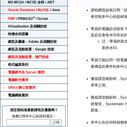
MS MCSA / MCSE 全科 / .NET
Oracle Database / MySQL
/ Java
課程網頁如有註明「
來控制本中心的器材
®
PMP
/ PRINCE2
/ Scrum
Virtualization 及相關技術
學員的電腦必須裝有 Sy
特價全科證書
是必定會有水印存在
註：學員的英
網頁及圖像：Adobe 及相關技術
影的水印。
網頁及流動裝置：Google 技術
網頁及流動裝置：熱門技術
學員只能以同一部電腦來播
程式編寫系列
會傳送此事件到本中
電腦硬件及 Server 應用
播放課堂錄影時，Syst
電腦軟件應用
席率之用。
Office 辦公室應用
電腦網路應用
播放課堂錄影時，Syst
經發現，Systemat
想定期知道最新課程及優惠嗎？
跟進。
免費訂閱本中心的課程通訊！
本中心在任何時候都有