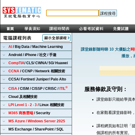
AI
/ Big Data / Machine Learning
課堂錄影隨時睇 10 大優點之
時
Android / iPhone / 社交 / 手遊
播放，
CompTIA
/ CLS/ CWNA/ 5G/ Huawei
CCNA
/ CCNP / Network 相關技術
CCSA/ Fortinet/ Juniper/ Palo Alto
®
服務條款及守則：
CISA
/ CISM / CISSP / CRISC /
ITIL
Cloud 及相關技術
課堂錄影只能給學員
LPI Level 1 ‧ 2 ‧ 3
/ Linux 相關技術
在家觀看課堂錄影時
M365 商務雲端
/ Security
MS Azure / Windows Server 2025
課程網頁如有註明「提
MS Exchange / SharePoint / SQL
個課程的所有實習。