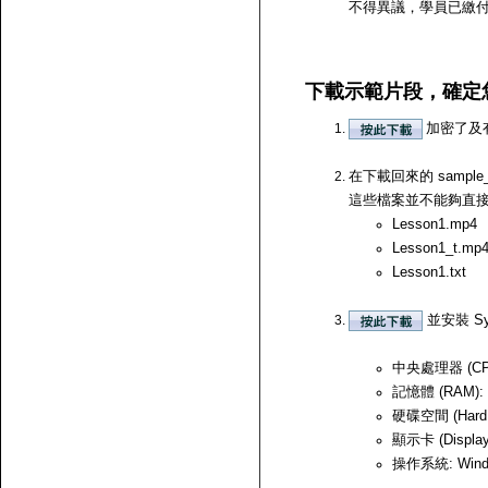
不得異議，學員已繳
下載示範片段，確定
加密了及
在下載回來的 samp
這些檔案並不能夠直接開啟，
Lesson1.mp4
Lesson1_t.mp
Lesson1.txt
並安裝 Sy
中央處理器 (CPU)
記憶體 (RAM):
硬碟空間 (Hard
顯示卡 (Displ
操作系統: Windows