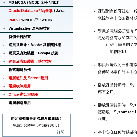
MS MCSA / MCSE 全科 / .NET
Oracle Database / MySQL
/ Java
課程網頁如有註明「
來控制本中心的器材
®
PMP
/ PRINCE2
/ Scrum
Virtualization 及相關技術
學員的電腦必須裝有 Sy
特價全科證書
是必定會有水印存在
註：學員的英
網頁及圖像：Adobe 及相關技術
影的水印。
網頁及流動裝置：Google 技術
網頁及流動裝置：熱門技術
學員只能以同一部電腦來播
程式編寫系列
會傳送此事件到本中
電腦硬件及 Server 應用
播放課堂錄影時，Syst
電腦軟件應用
席率之用。
Office 辦公室應用
電腦網路應用
播放課堂錄影時，Syst
經發現，Systemat
想定期知道最新課程及優惠嗎？
跟進。
免費訂閱本中心的課程通訊！
本中心在任何時候都有