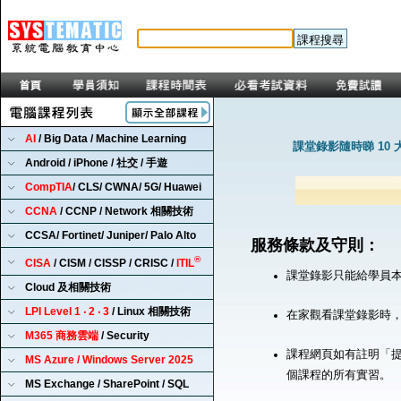
AI
/ Big Data / Machine Learning
課堂錄影隨時睇 10 
Android / iPhone / 社交 / 手遊
CompTIA
/ CLS/ CWNA/ 5G/ Huawei
CCNA
/ CCNP / Network 相關技術
CCSA/ Fortinet/ Juniper/ Palo Alto
服務條款及守則：
®
CISA
/ CISM / CISSP / CRISC /
ITIL
課堂錄影只能給學員
Cloud 及相關技術
LPI Level 1 ‧ 2 ‧ 3
/ Linux 相關技術
在家觀看課堂錄影時
M365 商務雲端
/ Security
課程網頁如有註明「提
MS Azure / Windows Server 2025
個課程的所有實習。
MS Exchange / SharePoint / SQL