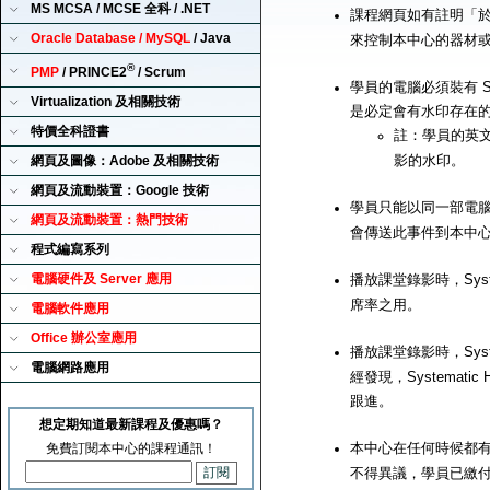
MS MCSA / MCSE 全科 / .NET
課程網頁如有註明「
Oracle Database / MySQL
/ Java
來控制本中心的器材
®
PMP
/ PRINCE2
/ Scrum
學員的電腦必須裝有 Sy
Virtualization 及相關技術
是必定會有水印存在
特價全科證書
註：學員的英
影的水印。
網頁及圖像：Adobe 及相關技術
網頁及流動裝置：Google 技術
學員只能以同一部電腦來播
網頁及流動裝置：熱門技術
會傳送此事件到本中
程式編寫系列
電腦硬件及 Server 應用
播放課堂錄影時，Syst
席率之用。
電腦軟件應用
Office 辦公室應用
播放課堂錄影時，Syst
電腦網路應用
經發現，Systemat
跟進。
想定期知道最新課程及優惠嗎？
本中心在任何時候都有
免費訂閱本中心的課程通訊！
不得異議，學員已繳