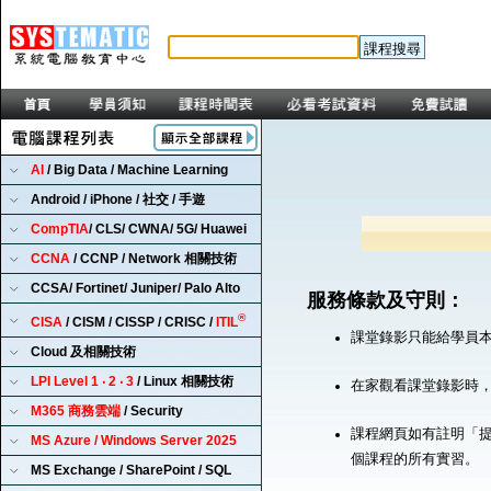
AI
/ Big Data / Machine Learning
Android / iPhone / 社交 / 手遊
CompTIA
/ CLS/ CWNA/ 5G/ Huawei
CCNA
/ CCNP / Network 相關技術
CCSA/ Fortinet/ Juniper/ Palo Alto
服務條款及守則：
®
CISA
/ CISM / CISSP / CRISC /
ITIL
課堂錄影只能給學員
Cloud 及相關技術
LPI Level 1 ‧ 2 ‧ 3
/ Linux 相關技術
在家觀看課堂錄影時
M365 商務雲端
/ Security
課程網頁如有註明「提
MS Azure / Windows Server 2025
個課程的所有實習。
MS Exchange / SharePoint / SQL