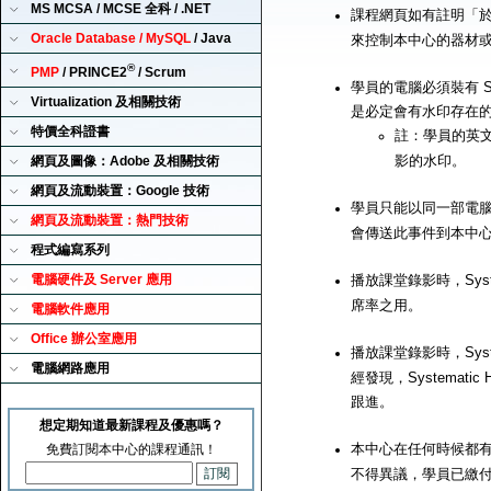
MS MCSA / MCSE 全科 / .NET
課程網頁如有註明「
Oracle Database / MySQL
/ Java
來控制本中心的器材
®
PMP
/ PRINCE2
/ Scrum
學員的電腦必須裝有 Sy
Virtualization 及相關技術
是必定會有水印存在
特價全科證書
註：學員的英
影的水印。
網頁及圖像：Adobe 及相關技術
網頁及流動裝置：Google 技術
學員只能以同一部電腦來播
網頁及流動裝置：熱門技術
會傳送此事件到本中
程式編寫系列
電腦硬件及 Server 應用
播放課堂錄影時，Syst
席率之用。
電腦軟件應用
Office 辦公室應用
播放課堂錄影時，Syst
電腦網路應用
經發現，Systemat
跟進。
想定期知道最新課程及優惠嗎？
本中心在任何時候都有
免費訂閱本中心的課程通訊！
不得異議，學員已繳