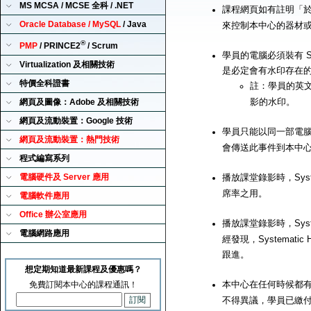
MS MCSA / MCSE 全科 / .NET
課程網頁如有註明「
Oracle Database / MySQL
/ Java
來控制本中心的器材
®
PMP
/ PRINCE2
/ Scrum
學員的電腦必須裝有 Sy
Virtualization 及相關技術
是必定會有水印存在
特價全科證書
註：學員的英
影的水印。
網頁及圖像：Adobe 及相關技術
網頁及流動裝置：Google 技術
學員只能以同一部電腦來播
網頁及流動裝置：熱門技術
會傳送此事件到本中
程式編寫系列
電腦硬件及 Server 應用
播放課堂錄影時，Syst
席率之用。
電腦軟件應用
Office 辦公室應用
播放課堂錄影時，Syst
電腦網路應用
經發現，Systemat
跟進。
想定期知道最新課程及優惠嗎？
本中心在任何時候都有
免費訂閱本中心的課程通訊！
不得異議，學員已繳