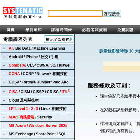
AI
/ Big Data / Machine Learning
課堂錄影隨時睇 10 
Android / iPhone / 社交 / 手遊
CompTIA
/ CLS/ CWNA/ 5G/ Huawei
CCNA
/ CCNP / Network 相關技術
CCSA/ Fortinet/ Juniper/ Palo Alto
服務條款及守則：
®
CISA
/ CISM / CISSP / CRISC /
ITIL
課堂錄影只能給學員
Cloud 及相關技術
LPI Level 1 ‧ 2 ‧ 3
/ Linux 相關技術
在家觀看課堂錄影時
M365 商務雲端
/ Security
課程網頁如有註明「提
MS Azure / Windows Server 2025
個課程的所有實習。
MS Exchange / SharePoint / SQL