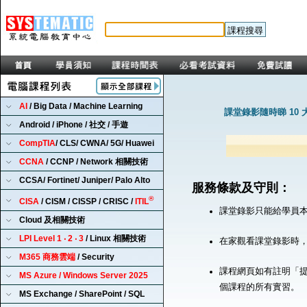
AI
/ Big Data / Machine Learning
課堂錄影隨時睇 10 
Android / iPhone / 社交 / 手遊
CompTIA
/ CLS/ CWNA/ 5G/ Huawei
CCNA
/ CCNP / Network 相關技術
CCSA/ Fortinet/ Juniper/ Palo Alto
服務條款及守則：
®
CISA
/ CISM / CISSP / CRISC /
ITIL
課堂錄影只能給學員
Cloud 及相關技術
LPI Level 1 ‧ 2 ‧ 3
/ Linux 相關技術
在家觀看課堂錄影時
M365 商務雲端
/ Security
課程網頁如有註明「提
MS Azure / Windows Server 2025
個課程的所有實習。
MS Exchange / SharePoint / SQL