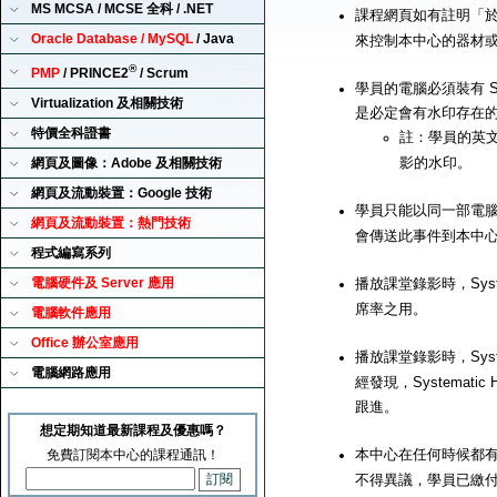
MS MCSA / MCSE 全科 / .NET
課程網頁如有註明「
Oracle Database / MySQL
/ Java
來控制本中心的器材
®
PMP
/ PRINCE2
/ Scrum
學員的電腦必須裝有 Sy
Virtualization 及相關技術
是必定會有水印存在
特價全科證書
註：學員的英
影的水印。
網頁及圖像：Adobe 及相關技術
網頁及流動裝置：Google 技術
學員只能以同一部電腦來播
網頁及流動裝置：熱門技術
會傳送此事件到本中
程式編寫系列
電腦硬件及 Server 應用
播放課堂錄影時，Syst
席率之用。
電腦軟件應用
Office 辦公室應用
播放課堂錄影時，Syst
電腦網路應用
經發現，Systemat
跟進。
想定期知道最新課程及優惠嗎？
本中心在任何時候都有
免費訂閱本中心的課程通訊！
不得異議，學員已繳