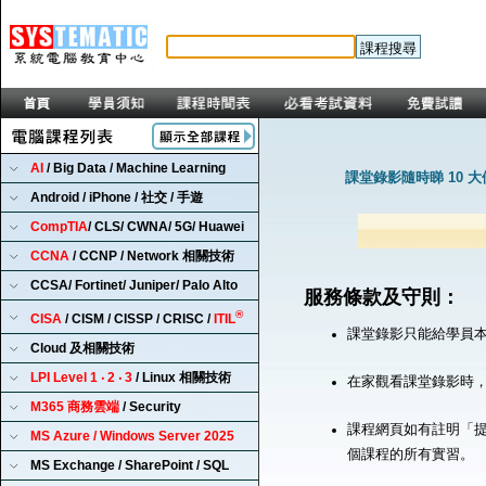
AI
/ Big Data / Machine Learning
課堂錄影隨時睇 10 
Android / iPhone / 社交 / 手遊
CompTIA
/ CLS/ CWNA/ 5G/ Huawei
CCNA
/ CCNP / Network 相關技術
CCSA/ Fortinet/ Juniper/ Palo Alto
服務條款及守則：
®
CISA
/ CISM / CISSP / CRISC /
ITIL
課堂錄影只能給學員
Cloud 及相關技術
LPI Level 1 ‧ 2 ‧ 3
/ Linux 相關技術
在家觀看課堂錄影時
M365 商務雲端
/ Security
課程網頁如有註明「提
MS Azure / Windows Server 2025
個課程的所有實習。
MS Exchange / SharePoint / SQL