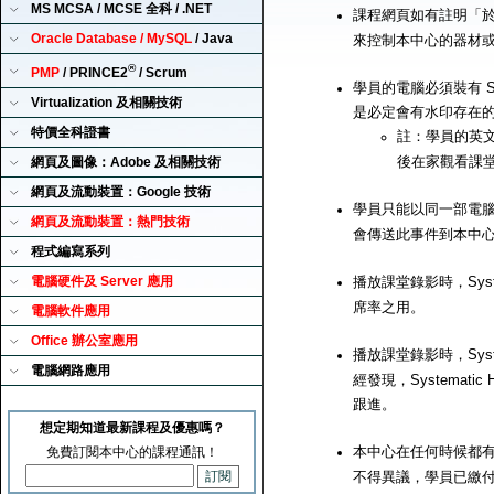
MS MCSA / MCSE 全科 / .NET
課程網頁如有註明「
Oracle Database / MySQL
/ Java
來控制本中心的器材
®
PMP
/ PRINCE2
/ Scrum
學員的電腦必須裝有 Sy
Virtualization 及相關技術
是必定會有水印存在
特價全科證書
註：學員的英文
後在家觀看課
網頁及圖像：Adobe 及相關技術
網頁及流動裝置：Google 技術
學員只能以同一部電腦來播
網頁及流動裝置：熱門技術
會傳送此事件到本中
程式編寫系列
電腦硬件及 Server 應用
播放課堂錄影時，Syst
席率之用。
電腦軟件應用
Office 辦公室應用
播放課堂錄影時，Syst
電腦網路應用
經發現，Systemat
跟進。
想定期知道最新課程及優惠嗎？
本中心在任何時候都有
免費訂閱本中心的課程通訊！
不得異議，學員已繳