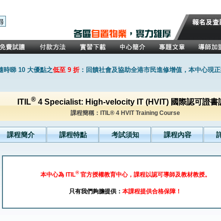
時睇 10 大優點之
低至 9 折
：回饋社會及協助全港市民進修增值，本中心現正推
®
ITIL
4 Specialist: High-velocity IT (HVIT) 國際認可證
課程簡稱：ITIL® 4 HVIT Training Course
課程簡介
課程特點
考試須知
課程內容
®
本中心為 ITIL
官方授權教育中心，課程以認可導師及教材教授。
只有我們夠膽提供：
本課程提供合格保障！