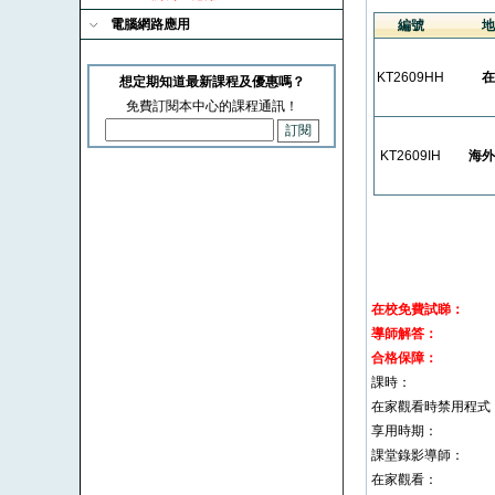
電腦網路應用
編號
地
KT2609HH
在
想定期知道最新課程及優惠嗎？
免費訂閱本中心的課程通訊！
KT2609IH
海外
在校免費試睇：
導師解答：
合格保障：
課時：
在家觀看時禁用程式
享用時期：
課堂錄影導師：
在家觀看：