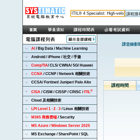
課堂錄影隨
AI
/ Big Data / Machine Learning
Android / iPhone / 社交 / 手遊
CompTIA
/ CLS/ CWNA/ 5G/ Huawei
CCNA
/ CCNP / Network 相關技術
CCSA/ Fortinet/ Juniper/ Palo Alto
課程時間
®
CISA
/ CISM / CISSP / CRISC /
ITIL
Cloud 及相關技術
LPI Level 1 ‧ 2 ‧ 3
/ Linux 相關技術
M365 商務雲端
/ Security
MS Azure / Windows Server 2025
MS Exchange / SharePoint / SQL