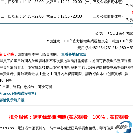
二、四及五：14:15 - 22:00 六及日：12:15 - 20:00 (一、三及公眾假期休息)
#
(另
二、四及五：14:15 - 22:00 六及日：12:15 - 20:00 (一、三及公眾假期休息)
#
(另
如使用 P Card 繳付
®
®
# 請注意：ITIL
官方授權機構硬性規定，報讀 ITIL
課
費用 ($4,482 / $4,731 / $4,9
首 1 小時
，請致電與本中心職員預約。
查看各地點電話
學員可於享用時期內於報讀地點不限次數地重看課堂錄影，從而可反覆重溫整個課程
學員可於觀看某一課堂錄影後提出課堂直接相關的問題，課程導師會樂意為學員以單
半費重考。開始觀看最後 1 堂之 1 個月內為保障期限。請務必向本中心購買考試券。
18 小時
9 星期。進度由您控制，可快可慢。
Franco (任教課程清單)
詳情及示範片段
推介服務：課堂錄影隨時睇 (在家觀看 = 100%，在校觀看 = 
WhatsApp、電話或本網頁報名，待本中心確認已為學員留位後，即可使用