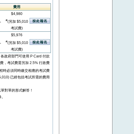
費用
$4,980
#
看。
(另加 $5,010
考試費)
$5,976
#
看。
(另加 $5,010
考試費)
* 各政府部門可使用 P Card 付款
考試費，考試費需另加 2.5% 行政費
程時必須同時繳交相應的考試費
+ $5,010) 已經包括考試所需的費用
以單對單的形式解答！
券。