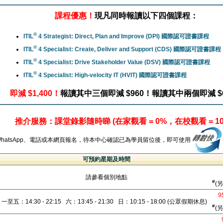
課程優惠！
現凡同時報讀以下四個課程：
®
ITIL
4 Strategist: Direct, Plan and Improve (DPI) 國際認可證書課程
®
ITIL
4 Specialist: Create, Deliver and Support (CDS) 國際認可證書課程
®
ITIL
4 Specialist: Drive Stakeholder Value (DSV) 國際認可證書課程
®
ITIL
4 Specialist: High-velocity IT (HVIT) 國際認可證書課程
即減 $1,400！
報讀其中三個即減 $960！報讀其中兩個即減 $
推介服務：課堂錄影隨時睇 (在家觀看 = 0%，在校觀看 = 10
WhatsApp、電話或本網頁報名，待本中心確認已為學員留位後，即可使用
可預約星期及時間
請參看個別地點
#
(另
9
一至五：14:30 - 22:15 六：13:45 - 21:30 日：10:15 - 18:00 (公眾假期休息)
#
(另