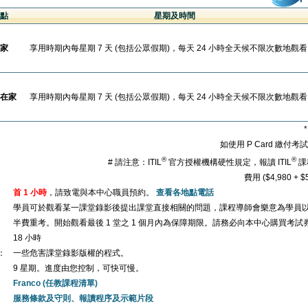
點
星期及時間
家
享用時期內每星期 7 天 (包括公眾假期)，每天 24 小時全天候不限次數地觀
在家
享用時期內每星期 7 天 (包括公眾假期)，每天 24 小時全天候不限次數地觀
如使用 P Card 繳付
®
®
# 請注意：ITIL
官方授權機構硬性規定，報讀 ITIL
課
費用 ($4,980 
首 1 小時
，請致電與本中心職員預約。
查看各地點電話
學員可於觀看某一課堂錄影後提出課堂直接相關的問題，課程導師會樂意為學員
半費重考。開始觀看最後 1 堂之 1 個月內為保障期限。請務必向本中心購買考試
18 小時
：
一些危害課堂錄影版權的程式。
9 星期。進度由您控制，可快可慢。
Franco (任教課程清單)
服務條款及守則、報讀程序及示範片段