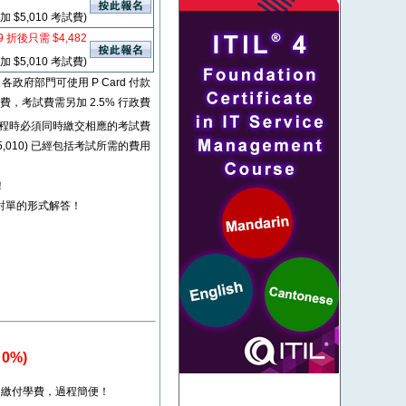
加 $5,010 考試費)
9 折後只需 $4,482
加 $5,010 考試費)
* 各政府部門可使用 P Card 付款
考試費，考試費需另加 2.5% 行政費
程時必須同時繳交相應的考試費
80 + $5,010) 已經包括考試所需的費用
！
對單的形式解答！
0%)
繳付學費，過程簡便！