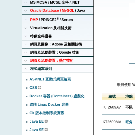
MS MCSA / MCSE 全科 / .NET
Oracle Database / MySQL
/ Java
®
PMP
/ PRINCE2
/ Scrum
Virtualization 及相關技術
特價全科證書
網頁及圖像：Adobe 及相關技術
網頁及流動裝置：Google 技術
網頁及流動裝置：熱門技術
程式編寫系列
ASP.NET 互動式網頁編寫
學員使用 
CSS
Docker 容器 (Containers) 虛擬化
編號
地點
進階 Linux Docker 容器
KT2609AV
不限
Git 版本控制系統實戰
Java EE
KT2609MV
旺角
Java SE