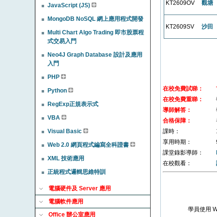
KT2609OV
觀塘
JavaScript (JS)
MongoDB NoSQL 網上應用程式開發
KT2609SV
沙田
Multi Chart Algo Trading 即市股票程
式交易入門
Neo4J Graph Database 設計及應用
入門
PHP
在校免費試睇：
Python
在校免費重睇：
RegExp正規表示式
導師解答：
VBA
合格保障：
課時：
Visual Basic
享用時期：
Web 2.0 網頁程式編寫全科證書
課堂錄影導師：
XML 技術應用
在校觀看：
正統程式邏輯思維特訓
電腦硬件及 Server 應用
電腦軟件應用
學員使用 
Office 辦公室應用