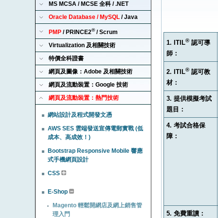
MS MCSA / MCSE 全科 / .NET
Oracle Database / MySQL
/ Java
®
PMP
/ PRINCE2
/ Scrum
®
1. ITIL
認可導
Virtualization 及相關技術
師：
特價全科證書
®
網頁及圖像：Adobe 及相關技術
2. ITIL
認可教
材：
網頁及流動裝置：Google 技術
網頁及流動裝置：熱門技術
3. 提供模擬考試
題目：
網站設計及程式開發文憑
4. 考試合格保
AWS SES 雲端發送宣傳電郵實戰 (低
障：
成本、高成效！)
Bootstrap Responsive Mobile 響應
式手機網頁設計
CSS
E-Shop
Magento 輕鬆開網店及網上銷售管
5. 免費重讀：
理入門