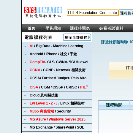
課堂錄影隨時睇 1
AI
/ Big Data / Machine Learning
Android / iPhone / 社交 / 手遊
CompTIA
/ CLS/ CWNA/ 5G/ Huawei
ITI
CCNA
/ CCNP / Network 相關技術
CCSA/ Fortinet/ Juniper/ Palo Alto
®
CISA
/ CISM / CISSP / CRISC /
ITIL
Cloud 及相關技術
LPI Level 1 ‧ 2 ‧ 3
/ Linux 相關技術
課程時間
M365 商務雲端
/ Security
MS Azure / Windows Server 2025
MS Exchange / SharePoint / SQL