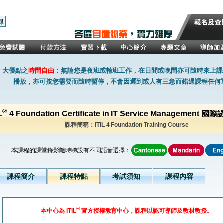
0 大優點之
時間自由
：無論您是夜班或輪班工作，在日間或晚間亦可隨時來上課
播放，亦可按您需要而隨時暫停，不會因遲到或人有三急而錯過課程任何
®
L
4 Foundation Certificate in IT Service Managemen
課程簡稱：ITIL 4 Foundation Training Course
本課程的課堂錄影隨時睇設有不同語音選擇：
課程簡介
課程特點
考試須知
課程內容
®
本中心為 ITIL
官方授權教育中心，課程以認可導師及教材教授。