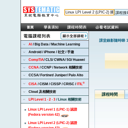
課堂錄影隨時睇 1
AI
/ Big Data / Machine Learning
Android / iPhone / 社交 / 手遊
CompTIA
/ CLS/ CWNA/ 5G/ Huawei
CCNA
/ CCNP / Network 相關技術
CCSA/ Fortinet/ Juniper/ Palo Alto
®
CISA
/ CISM / CISSP / CRISC /
ITIL
Cloud 及相關技術
課程時間
LPI Level 1 ‧ 2 ‧ 3
/ Linux 相關技術
Linux LPI Level 1 (LPIC-1) 認證
(Fedora version 42)
Linux LPI Level 2 (LPIC-2) 認證
(Fedora version 42)