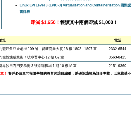
Linux LPI Level 3 (LPIC-3) Virtualization and Containerization 
書課程
即減 $1,650！
報讀其中兩個即減 $1,000！
地址
電話
九龍旺角亞皆老街 109 號，皆旺商業大廈 18 樓 1802 - 1807 室
2332-6544
九龍觀塘成業街 7 號寧晉中心 12 樓 G2 室
3563-8425
新界沙田石門安群街 3 號京瑞廣場 1 期 10 樓 M 室
2151-9360
注意！
客戶必須查問報讀學校的教育局註冊編號，以確認該校為註冊學校，以免蒙受不